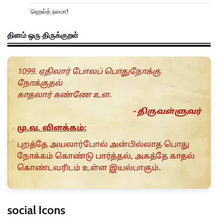
ஹெல்த் நலமா!
தினம் ஒரு திருக்குறள்
1099. ஏதிலார் போலப் பொதுநோக்கு
நோக்குதல்
காதலார் கண்ணே உள.
- திருவள்ளுவர்
மு.வ. விளக்கம்:
புறத்தே அயலார்போல் அன்பில்லாத பொது
நோக்கம் கொண்டு பார்த்தல், அகத்தே காதல்
கொண்டவரிடம் உள்ள இயல்பாகும்.
social Icons