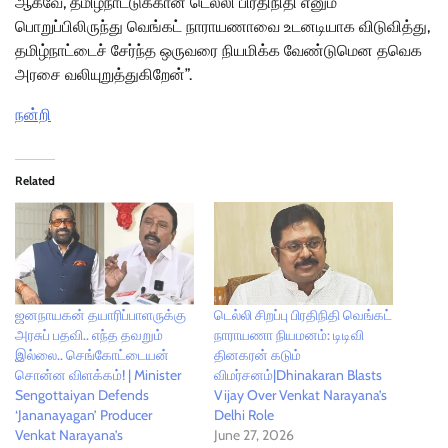
ஆகவே, தமிழ்நாட்டுக்கான டெல்லி பிரதிநிதி எனும்
பொறுப்பிலிருந்து வெங்கட் நாராயணாவை உடனடியாக விடுவித்து,
தமிழ்நாட்டைச் சேர்ந்த ஒருவரை நியமிக்க வேண்டுமென தவெக
அரசை வலியுறுத்துகிறேன்”.
நன்றி
Related
ஜனநாயகன் தயாரிப்பாளருக்கு
டெல்லி சிறப்பு பிரதிநிதி வெங்கட்
அரசுப் பதவி.. எந்த தவறும்
நாராயணா நியமனம்: டிடிவி
இல்லை.. செங்கோட்டையன்
தினகரன் கடும்
சொன்ன விளக்கம்! | Minister
விமர்சனம்|Dhinakaran Blasts
Sengottaiyan Defends
Vijay Over Venkat Narayana’s
‘Jananayagan’ Producer
Delhi Role
Venkat Narayana’s
June 27, 2026