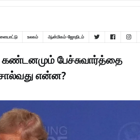
ளையாட்டு
உலகம்
ஆன்மிகம்-ஜோதிடம்
ு: கண்டனமும் பேச்சுவார்த்தை
சொல்வது என்ன?