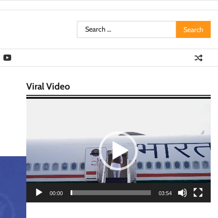
Search
for:
Viral Video
Video
Player
00:00
03:54