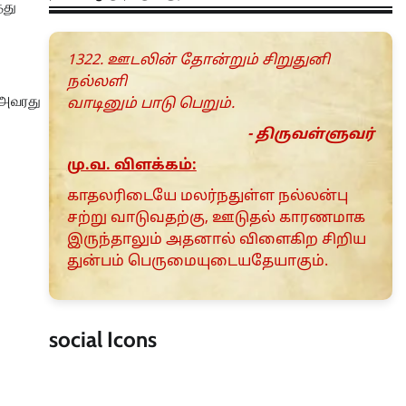
்து
1322. ஊடலின் தோன்றும் சிறுதுனி
நல்லளி
் அவரது
வாடினும் பாடு பெறும்.
- திருவள்ளுவர்
மு.வ. விளக்கம்:
காதலரிடையே மலர்நதுள்ள நல்லன்பு
சற்று வாடுவதற்கு, ஊடுதல் காரணமாக
இருந்தாலும் அதனால் விளைகிற சிறிய
துன்பம் பெருமையுடையதேயாகும்.
social Icons