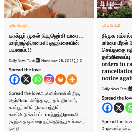
புதிய செய்தி
புதிய செய்தி
கரக்பூர் முதல் நியூஜெர்சி வரை…
திமுக எம்எல
மாற்றுத்திறனாளி குழந்தையின்
உரிமை மீறல்
பயணம்.!!
செய்ததை எதிர்
தள்ளிவைப்பு
Daily News Tamil
0
November 28, 2025
orders in c
Spread the love
cancellatio
notice aga
Daily News Tamil
Spread the loveஅமெரிக்காவின் நியூ
Spread the lov
ஜெர்சியை சேர்ந்த ஒரு தம்பதியினர்,
கரக்பூர் ரயில் நிலையத்தில்
கண்டெடுக்கப்பட்ட மாற்றுத்திறனாளி
குழந்தை ஒன்றை தத்தெடுத்து உள்ளனர்.
Spread the lov
நன்றி
பேரவைக்குள் 