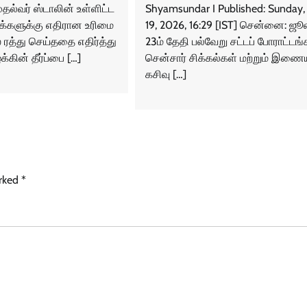
ுதல்வர் ஸ்டாலின் உள்ளிட்ட
Shyamsundar I Published: Sunday, 
-க்களுக்கு எதிரான உரிமை
19, 2026, 16:29 [IST] சென்னை: ஜ
 ரத்து செய்ததை எதிர்த்து
23ம் தேதி பல்வேறு சட்டப் போராட்டங்
்கின் தீர்ப்பை […]
சென்சார் சிக்கல்கள் மற்றும் இண
கசிவு […]
arked
*