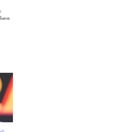
்
ிக்கை
ானி