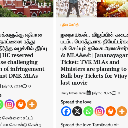
புதிய செய்தி
்ஏக்களுக்கு எதிரான
ஜனநாயகன்.. விஜய்யின் கடை
 நோட்டீஸை ரத்து
படம்.. மொத்தமாக தியேட்டர்
த்த வழக்கில் தீர்ப்பு
புக் செய்யும் தவெக அமைச்சர்
 | HC reserved
& MLAக்கள் | Jananayaga
ase challenging
Ticket: TVK MLAs and
n of infringement
Ministers are planning to
inst DMK MLAs
Bulk buy Tickets for Vijay
last movie
0
July 10, 2024
Daily News Tamil
0
July 19, 2026
e
Spread the love
e சென்னை: சட்டப்
குட்கா கொண்டு சென்ற
Spread the love Tamilnadu oi-