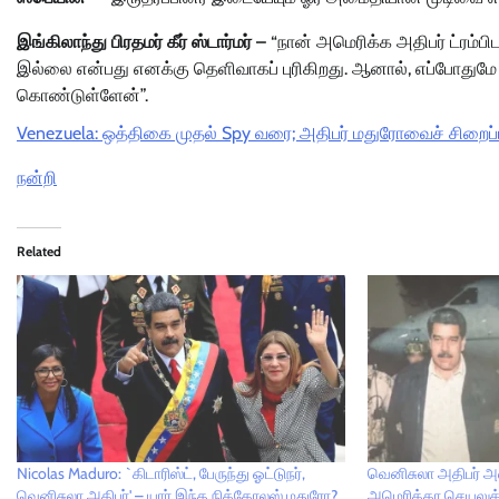
இங்கிலாந்து பிரதமர் கீர் ஸ்டார்மர் –
“நான் அமெரிக்க அதிபர் ட்ரம்பிட
இல்லை என்பது எனக்கு தெளிவாகப் புரிகிறது. ஆனால், எப்போதுமே 
கொண்டுள்ளேன்”.
Venezuela: ஒத்திகை முதல் Spy வரை; அதிபர் மதுரோவைச் சிறைப்பிட
நன்றி
Related
Nicolas Maduro: `கிடாரிஸ்ட், பேருந்து ஓட்டுநர்,
வெனிசுலா அதிபர் அ
வெனிசுலா அதிபர்' – யார் இந்த நிக்கோலஸ் மதுரோ?
அமெரிக்கா செயலுக்