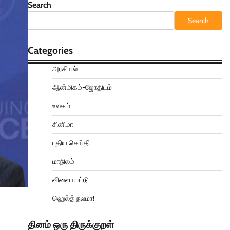
Search
Search
Categories
அரசியல்
ஆன்மிகம்-ஜோதிடம்
உலகம்
சினிமா
புதிய செய்தி
மாநிலம்
விளையாட்டு
ஹெல்த் நலமா!
தினம் ஒரு திருக்குறள்