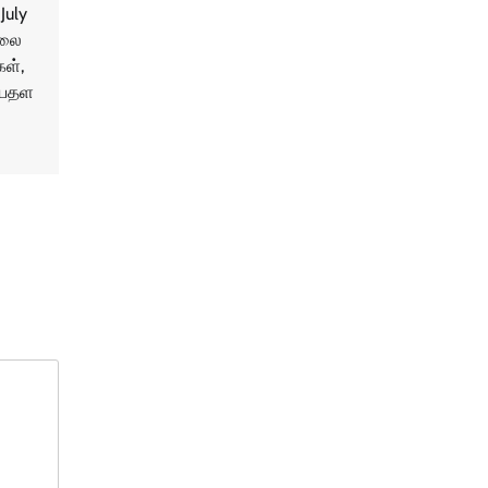
July
ூலை
கள்,
ையதள