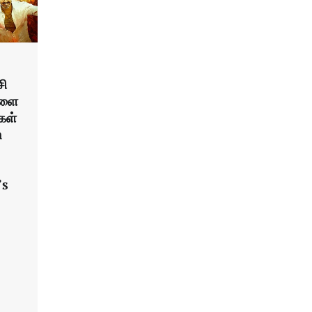
சி
களை
கள்
n
’s