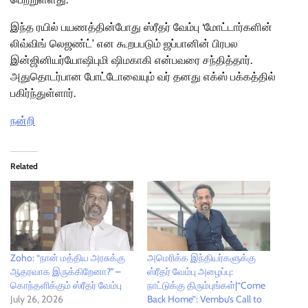
இந்த ரயில் பயணத்தின்போது ஸ்ரீதர் வேம்பு ‘மோட்டார்களின்
லிவ்விங் லெஜண்ட்’ என கூறபபடும் ஜப்பானின் பிரபல
இன்ஜினியர்யோஷிபுமி ஷிமகாகி என்பவரை சந்தித்தார்.
அதுதொடர்பான போட்டோவையும் வர் தனது எக்ஸ் பக்கத்தில்
பகிர்ந்துள்ளார்.
நன்றி
Related
Zoho: “நான் மத்திய அரசுக்கு
அமெரிக்க இந்தியர்களுக்கு
ஆதரவாக இருக்கிறேனா?'' –
ஸ்ரீதர் வேம்பு அழைப்பு:
கொந்தளிக்கும் ஸ்ரீதர் வேம்பு
நாட்டுக்கு திரும்புங்கள்|“Come
July 26, 2026
Back Home”: Vembu’s Call to