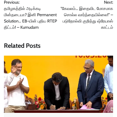
Previous:
Next:
navigation
தமிழகத்தில் அடிக்கடி
"கேவலம்… இதைவிட மோசமாக
மின்தடையா? இனி Permanent
சொல்ல வார்த்தையில்லை!" –
Solution… EB-யின் புதிய RTEP
படுதோல்வி குறித்து ஷ்ரேயாஸ்
திட்டம்! – Kumudam
காட்டம்
Related Posts