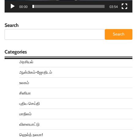
00:00
03:54
Search
Search
Categories
அரசியல்
ஆன்மிகம்-ஜோதிடம்
உலகம்
சினிமா
புதிய செய்தி
மாநிலம்
விளையாட்டு
ஹெல்த் நலமா!