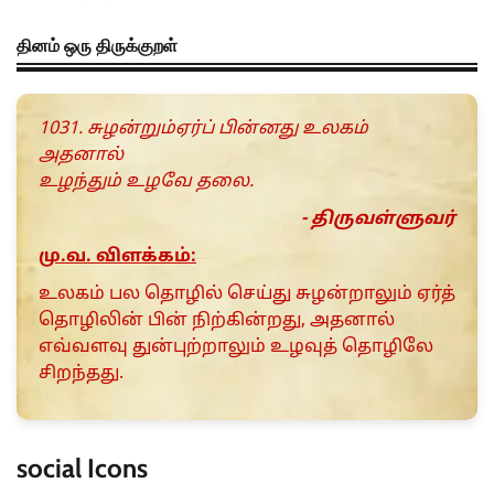
தினம் ஒரு திருக்குறள்
1031. சுழன்றும்ஏர்ப் பின்னது உலகம்
அதனால்
உழந்தும் உழவே தலை.
- திருவள்ளுவர்
மு.வ. விளக்கம்:
உலகம் பல தொழில் செய்து சுழன்றாலும் ஏர்த்
தொழிலின் பின் நிற்கின்றது, அதனால்
எவ்வளவு துன்புற்றாலும் உழவுத் தொழிலே
சிறந்தது.
social Icons