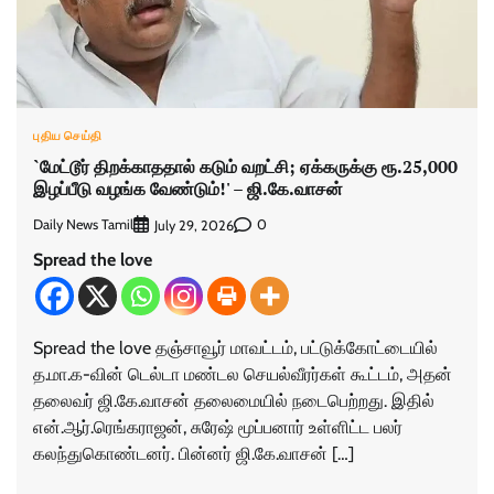
புதிய செய்தி
`மேட்டூர் திறக்காததால் கடும் வறட்சி; ஏக்கருக்கு ரூ.25,000
இழப்பீடு வழங்க வேண்டும்!' – ஜி.கே.வாசன்
Daily News Tamil
0
July 29, 2026
Spread the love
Spread the love தஞ்சாவூர் மாவட்டம், பட்டுக்கோட்டையில்
த.மா.க-வின் டெல்டா மண்டல செயல்வீரர்கள் கூட்டம், அதன்
தலைவர் ஜி.கே.வாசன் தலைமையில் நடைபெற்றது. இதில்
என்.ஆர்.ரெங்கராஜன், சுரேஷ் மூப்பனார் உள்ளிட்ட பலர்
கலந்துகொண்டனர். பின்னர் ஜி.கே.வாசன் […]