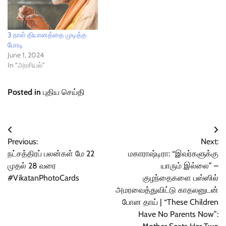
3 நாள் தியானத்தை முடித்த
மோடி
June 1, 2024
In "அரசியல்"
Posted in
புதிய செய்தி
Post
Previous:
Next:
navigation
நட்சத்திரப் பலன்கள் மே 22
மகாராஷ்டிரா: “இவர்களுக்கு
முதல் 28 வரை
யாரும் இல்லை” –
#VikatanPhotoCards
குழந்தைகளை பஸ்ஸில்
அமரவைத்துவிட்டு காதலனுடன்
போன தாய் | “These Children
Have No Parents Now”: