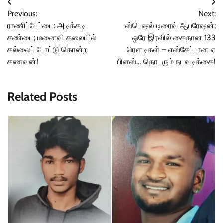
Post
Previous:
Next:
navigation
ராணிப்பேட்டை: அடிக்கடி
ஸ்பெஷல் டிரைவ் ஆபரேஷன்;
சண்டை; மனைவி தலையில்
ஒரே இரவில் கைதான 133
கல்லைப் போட்டு கொன்ற
ரௌடிகள் – எஸ்கேப்பான ஏ
கணவன்!
பிளஸ்… தொடரும் நடவடிக்கை!
Related Posts