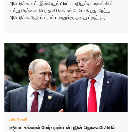
அமெரிக்காவும், இஸ்ரேலும் மிரட்ட, பதிலுக்கு ஈரான் மிரட்ட
என்று பிரச்னை பெரிதாகி கொண்டே போகிறது. நேற்று
அமெரிக்க அதிபர் ட்ரம்ப் ஈரானுக்கு தனது ட்ரூத் […]
புதிய செய்தி
ரஷியா -உக்ரைன் போர்: டிரம்புடன் புதின் தொலைபேசியில்