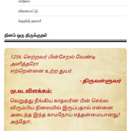
மாநிலம்
விளையாட்டு
ஹெல்த் நலமா!
தினம் ஒரு திருக்குறள்
1256. செற்றவர் பின்சேறல் வேண்டி
அளித்தரோ
எற்றென்னை உற்ற துயர்.
- திருவள்ளுவர்
மு.வ. விளக்கம்:
வெறுத்து நீங்கிய காதலரின் பின் செல்ல
விரும்பிய நிலையில் இருப்பதால் என்னை
அடைந்த இந்த காமநோய் எத்தன்மையானது?
அந்‌தோ!.