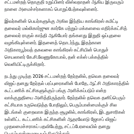
சட்டமன்றத் தொகுதி உறுப்பினர் விஸ்வநாதன் ஆகிய இருவரும்
நாளை அமைச்சர்களாகப் பொறுப்பேற்கவுள்ளனர்.
இவர்களின் பெயர்களுக்கு அகில இந்திய காங்கிரஸ் கமிட்டி
தலைவர் மல்லிகார்ஜுன கார்கே மற்றும் மக்களவை எதிர்க்கட்சித்
தலைவர் ராகுல் காந்தி ஆகியோர் தங்களது இறுதி ஒப்புதலை
வழங்கியுள்ளனர். இதனைத் தொடர்ந்து, இதற்கான
அதிகாரபூர்வத் தகவலை காங்கிரஸ் கட்சியின் பொதுச்
செயலாளர் கே.சி.வேணுகோபால், தன் எக்ஸ் பக்கத்தில்
வெளியிட்டிருக்கிறார்.
நடந்து முடிந்த 2026 சட்டமன்றத் தேர்தலில், தவெக தலைவர்
விஜய் தனது தேர்தல் பரப்புரைகளின் போதே, ஆட்சி அதிகாரத்தில்
கூட்டணிக் கட்சிகளுக்கும் பங்கு அளிக்கப்படும் என்ற
வாக்குறுதியை அளித்திருந்தார். தேர்தலில் தவெக தனிப்பெரும்
கட்சியாக உருவெடுத்த போதிலும், பெரும்பான்மைக்குச் சில
இடங்கள் குறைவாக இருந்த சூழலில், காங்கிரஸ், இடதுசாரிகள்
உள்ளிட்ட கூட்டணிக் கட்சிகளின் ஆதரவோடு ஜோசப் விஜய்
முதலமைச்சராகப் பதவியேற்று, சட்டப்பேரவையில் தனது
பெரும்பான்மையையும் நிரூபித்தார்.