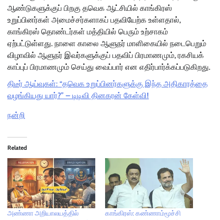
ஆண்டுகளுக்குப் பிறகு தவெக ஆட்சியில் காங்கிரஸ்
உறுப்பினர்கள் அமைச்சர்களாகப் பதவியேற்க உள்ளதால்,
காங்கிரஸ் தொண்டர்கள் மத்தியில் பெரும் உற்சாகம்
ஏற்பட்டுள்ளது. நாளை காலை ஆளுநர் மாளிகையில் நடைபெறும்
விழாவில் ஆளுநர் இவர்களுக்குப் பதவிப் பிரமாணமும், ரகசியக்
காப்புப் பிரமாணமும் செய்து வைப்பார் என எதிர்பார்க்கப்படுகிறது.
திடீர் ஆய்வுகள்: “தவெக உறுப்பினர்களுக்கு இந்த அதிகாரத்தை
வழங்கியது யார்?” – டிடிவி தினகரன் கேள்வி!
நன்றி
Related
அண்ணா அறியாலயத்தில்
காங்கிரஸ்: கண்ணாம்மூச்சி