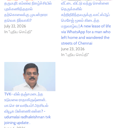
தருமபுரி: எம்எல்ஏ நிகழ்ச்சியில்
வீட்டை விட்டு வந்து சென்னை
புறக்கணித்ததால்
தெருக்களில்
தற்கொலைக்கு முயன்றாரா
சுற்றிதிரிந்தவருக்கு வாட்ஸ்ஆப்
தவெக நிர்வாகி?
மெசேஜ் மூலம் கிடைத்த
July 22, 2026
மறுவாழ்வு | A new lease of life
In "புதிய செய்தி"
via WhatsApp for a man who
left home and wandered the
streets of Chennai
June 23, 2026
In "புதிய செய்தி"
TVK- வில் தஞ்சமடைந்த
உடுமலை ராதாகிருஷ்ணன்.
மா.செ or வாரியம்! அரசியல்
வியூக பின்னணி என்ன? -
udumalai radhakrishnan tvk
joining update .