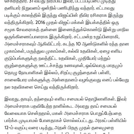
சேகரித்தார். 31 வயது நிரம்பிய இவர், பட்டப்படிப்பை முடித்து
தனியார் நிறுவனம் ஒன்றில் பணிபுரிந்து வந்தார். எட்டாவது
படிக்கும் காலத்தில் இருந்து விஜய்யின் தீவிர ரசிகராக இருந்து
வந்திருக்கிறார். 2016 முதல் விஜய் மக்கள் இயக்கத்தில் ஒரு
சமூக சேவகராகத் தன்னை இணைத்துக்கொண்டு இன்று மாநில
ஒருங்கிணைப்பாளராக இருக்கிறார். சட்டமன்ற உறுப்பினராகி,
அமைச்சராகவும் ஆகிவிட்டார். கடந்த 10 ஆண்டுகளில் ரத்த தான
முகாம்கள், மருத்துவ முகாம்கள், கல்வி உதவிகள், ஏழை எளிய
குடும்பங்களுக்கு நலத்திட்ட உதவிகள், முதியோர் மற்றும்
குழந்தைகளுக்கு ஊட்டச்சத்து உணவுகள், ஒவ்வொரு மாதமும்
தொழு நோயாளிகள் இல்லம், சிறப்பு குழந்தைகள் பள்ளி,
சாலையோர மக்களுக்கு அன்னதானம் வழங்குவது எனப் பல்வேறு
நல உதவிகளை செய்து வந்திருக்கிறார்.
இவரது, தாயும், தந்தையும் எளிய சமையல் தொழிலாளிகள். இவர்
அமைச்சராக பதவியேற்ற நாளில்கூட அவரது தாய் சமையல்
வேலையாக சென்றதால், மகன் அமைச்சராக பொறுப்பேற்பதை
பார்க்க முடியாமல் போனதாகச் சொல்லப்பட்டது. அரசுப் பள்ளியில்
12-ம் வகுப்பு வரை படித்து, அதன் பிறகு முதல் தலைமுறை