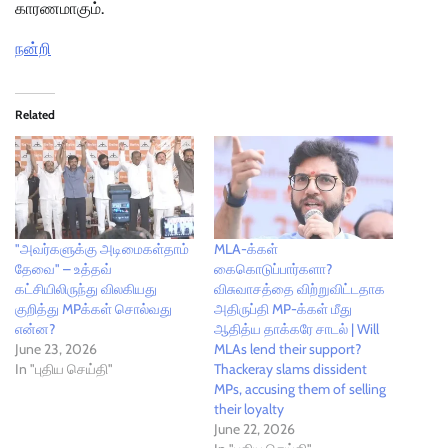
காரணமாகும்.
நன்றி
Related
"அவர்களுக்கு அடிமைகள்தாம்
MLA-க்கள்
தேவை" – உத்தவ்
கைகொடுப்பார்களா?
கட்சியிலிருந்து விலகியது
விசுவாசத்தை விற்றுவிட்டதாக
குறித்து MPக்கள் சொல்வது
அதிருப்தி MP-க்கள் மீது
என்ன?
ஆதித்ய தாக்கரே சாடல் | Will
June 23, 2026
MLAs lend their support?
In "புதிய செய்தி"
Thackeray slams dissident
MPs, accusing them of selling
their loyalty
June 22, 2026