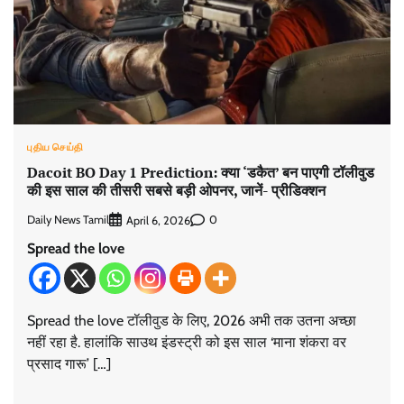
புதிய செய்தி
Dacoit BO Day 1 Prediction: क्या ‘डकैत’ बन पाएगी टॉलीवुड
की इस साल की तीसरी सबसे बड़ी ओपनर, जानें- प्रीडिक्शन
Daily News Tamil
0
April 6, 2026
Spread the love
Spread the love टॉलीवुड के लिए, 2026 अभी तक उतना अच्छा
नहीं रहा है. हालांकि साउथ इंडस्ट्री को इस साल ‘माना शंकरा वर
प्रसाद गारू’ […]