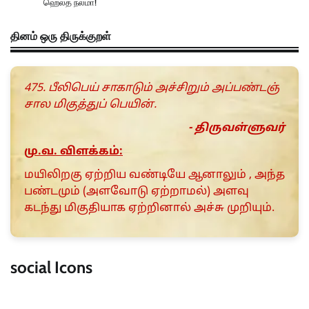
ஹெல்த் நலமா!
தினம் ஒரு திருக்குறள்
475. பீலிபெய் சாகாடும் அச்சிறும் அப்பண்டஞ்
சால மிகுத்துப் பெயின்.
- திருவள்ளுவர்
மு.வ. விளக்கம்:
மயிலிறகு ஏற்றிய வண்டியே ஆனாலும் , அந்த
பண்டமும் (அளவோடு ஏற்றாமல்) அளவு
கடந்து மிகுதியாக ஏற்றினால் அச்சு முறியும்.
social Icons