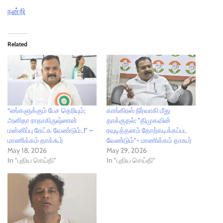
நன்றி
Related
“எங்களுக்கும் பேச தெரியும்;
காங்கிரஸ் நிர்வாகி மீது
அனிதா ராதாகிருஷ்ணன்
தாக்குதல்: "திமுகவின்
மன்னிப்பு கேட்க வேண்டும்..!" –
ரவுடித்தனம் தோற்கடிக்கப்பட
மாணிக்கம் தாக்கூர்
வேண்டும்"- மாணிக்கம் தாகூர்
May 18, 2026
May 29, 2026
In "புதிய செய்தி"
In "புதிய செய்தி"