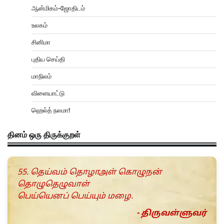
ஆன்மிகம்-ஜோதிடம்
உலகம்
சினிமா
புதிய செய்தி
மாநிலம்
விளையாட்டு
ஹெல்த் நலமா!
தினம் ஒரு திருக்குறள்
55. தெய்வம் தொழாஅள் கொழுநன்
தொழுதெழுவாள்
பெய்யெனப் பெய்யும் மழை.
- திருவள்ளுவர்