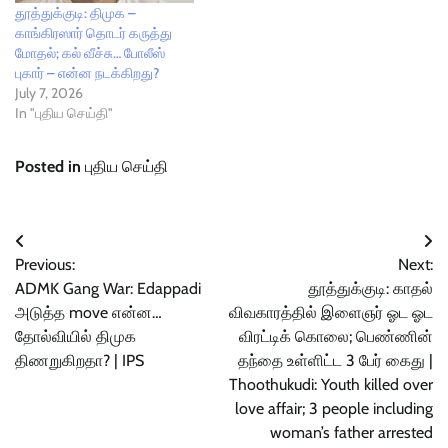
தூத்துக்குடி: திமுக –
காங்கிரஸார் தொடர் கருத்து
மோதல்; கல் வீச்சு… போலீஸ்
புகார் – என்ன நடக்கிறது?
July 7, 2026
In "புதிய செய்தி"
Posted in
புதிய செய்தி
Post
Previous:
Next:
navigation
ADMK Gang War: Edappadi
தூத்துக்குடி: காதல்
அடுத்த move என்ன…
விவகாரத்தில் இளைஞர் ஓட ஓட
தோல்வியில் திமுக
விரட்டிக் கொலை; பெண்ணின்
திணறுகிறதா? | IPS
தந்தை உள்ளிட்ட 3 பேர் கைது |
Thoothukudi: Youth killed over
love affair; 3 people including
woman’s father arrested