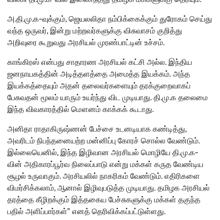
அ.தி.மு.க-வுக்கும், ஜெயலலிதா நம்பிக்கைக்கும் துரோகம் செய்து
வந்த ஒருவர், இன்று மற்றவர்களுக்கு விசுவாசம் குறித்து
அறிவுரை கூறுவது அரசியல் முரண்பாட்டின் உச்சம்.
காங்கிரஸ் என்பது சாதாரண அரசியல் கட்சி அல்ல. இந்திய
ஜனநாயகத்தின் அடித்தளத்தை அமைத்த இயக்கம். அந்த
இயக்கத்தையும் அதன் தலைவர்களையும் தரக்குறைவாகப்
பேசுவதன் மூலம் யாரும் உயர்ந்து விட முடியாது. தி.மு.க தலைமை
இந்த விவகாரத்தில் மௌனம் காக்கக் கூடாது.
அனிதா ராதாகிருஷ்ணன் பேச்சை உடனடியாக கண்டித்து,
அவரிடம் நிபந்தனையற்ற மன்னிப்பு கோரச் சொல்ல வேண்டும்.
இல்லையெனில், இந்த இழிவான அரசியல் மொழியே தி.மு.க-
வின் அதிகாரப்பூர்வ நிலைப்பாடு என்று மக்கள் கருத வேண்டிய
சூழல் உருவாகும். அரசியலில் நாகரிகம் வேண்டும். எதிரிகளை
விமர்சிக்கலாம், ஆனால் இழிவுபடுத்த முடியாது. தமிழக அரசியல்
தரத்தை கீழிறக்கும் இத்தகைய பேச்சுகளுக்கு மக்கள் தகுந்த
பதில் அளிப்பார்கள்” எனத் தெரிவிக்கப்பட்டுள்ளது.