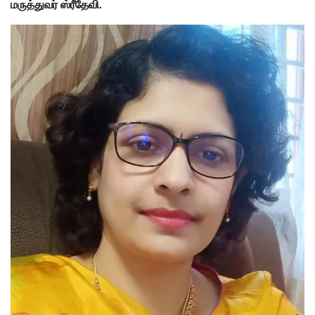
மருத்துவர் ஸ்ரீதேவி.