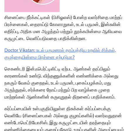
சினைப்பை நீர்க்கட்டிகள் (பிசிஓஎஸ்) போன்ற வளர்சிதை மாற்றப்
பிரச்னைகள், தைராய்டு கோளாறுகள், உடல் பருமன், இன்சுலின்
எதிர்ப்பு, அதிக மன அழுத்தம் மற்றும் தூக்கமின்மை ஆகியவை
கருமுட்டை வெளிப்படுவதை பாதிக்கின்றன.
Doctor Vikatan: உடல் பருமனால் தாம்பத்திய உறவில் சிக்கல்,
குழந்தையின்மை பிரச்னை ஏற்படுமா?
செகண்டரி இன்ஃபெர்ட்டிலிட்டி ஏற்பட ஆண்கள் தரப்பிலும்
காரணங்கள் உண்டு. விந்தணுக்களின் எண்ணிக்கை அல்லது
நகரும் வேகம் குறைதல், உடல் பருமன், புகைப்பழக்கம், மது
அருந்துதல், சர்க்கரை நோய் மற்றும் பிற வாழ்க்கை முறை
மாற்றங்கள் ஆண்களின் கருவுறுதல் திறனைப் பாதிக்கலாம்.
கர்ப்பப்பையின் உள்பகுதியிலுள்ள திசுக்கள் கர்ப்பப்பைக்கு
வெளியே (சினைப்பைகள் அல்லது குழாய்களில்) வளர்வதுதான்
எண்டோமெட்ரியோசிஸ். இது கருமுட்டையின் தரத்தையும்
எண்ணிக்கையையும் குறைப்பதோடு, உறுப்புகளின் அமைப்பையும்