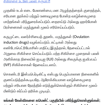
சிகிச்சை உடனே பலன் தருமா?!
முதலில் உடல் எடை மேலாண்மை, மன அழுத்தத்தைக் குறைத்தல்,
சரியான தூக்கம் மற்றும் உணவுமுறை போன்ற வாழ்க்கைமுறை
மாற்றங்கள் பரிந்துரைக்கப்படும். தைராய்டு அல்லது ஹார்மோன்
பிரச்னைகள் மருந்துகள் மூலம் சரிசெய்யப்படும்.
கருமுட்டை வளர்ச்சியைத் தூண்ட மருந்துகள் (Ovulation
induction drugs) வழங்கப்படும். கட்டிகள் அல்லது
எண்டோமெட்ரியோசிஸ் பாதிப்பு இருந்தால், தேவைப்பட்டால்
அறுவை சிகிச்சை செய்யப்படும். மற்ற சிகிச்சை முறைகள் பலன்
அளிக்காத நிலையில் ஐ.யு.ஐ (IUI) அல்லது சிலருக்கு ஐ.வி.எஃப்
(IVF) சிகிச்சைகள் தேவைப்படலாம்.
செகண்டரி இன்ஃபெர்டிலிட்டி என்பது பெரும்பாலான நிலைகளில்
குணப்படுத்தக்கூடியதே. ஆரோக்கியமான வாழ்க்கைமுறை
மற்றும் சரியான நேரத்தில் எடுத்துக்கொள்ளும் சிகிச்சை மூலம்
மீண்டும் கர்ப்பம் தரிக்க முடியும்.
உங்கள் கேள்விகளை கமென்ட் பகுதியில் பகிர்ந்துகொள்ளுங்கள்;