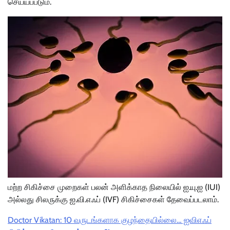
செய்யப்படும்.
மற்ற சிகிச்சை முறைகள் பலன் அளிக்காத நிலையில் ஐ.யு.ஐ (IUI)
அல்லது சிலருக்கு ஐ.வி.எஃப் (IVF) சிகிச்சைகள் தேவைப்படலாம்.
Doctor Vikatan: 10 வருடங்களாக குழந்தையில்லை… ஐவிஎஃப்