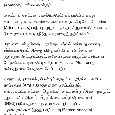
(Anatomy) மாற்றியமைக்கும்.
ஃபைப்ராய்டு கட்டிகள், எண்டோமெட்ரியல் பாலிப் அல்லது
கர்ப்பப்பை தசைச் சுவரில் திசுக்கள் வளரும் அடினோமயோசிஸ்
(Adenomyosis) பாதிப்பு மற்றும் முந்தைய அறுவை சிகிச்சைகள்
போன்றவையும் கரு பதிந்து வளர்வதைத் தடுக்கலாம்.
நோயாளியின் முந்தைய மருத்துவ மற்றும் மகப்பேறு வரலாறு,
சர்க்கரை நோய் அல்லது பிசிஓஎஸ் போன்ற பிரச்னைகள்
குறித்துக் கேட்டறியப்படும். ஸ்கேன் மூலம் கருமுட்டை சரியான
நேரத்தில் வளர்ந்து வெடிக்கிறதா (Follicular Monitoring)
என்பதற்கான சோதனை செய்யப்படும்.
தைராய்டு, புரோலாக்டின் மற்றும் கருமுட்டை இருப்பை அறிய
ஏஎம்ஹெச் (AMH) சோதனைகள் செய்யப்படும்.
கர்ப்பப்பையில் கட்டிகள் இருக்கின்றனவா என்று ஸ்கேன் மூலமும்,
குழாய்களில் அடைப்பு இருக்கிறதா என்று ஹெச்எஸ்ஜி
(HSG) பரிசோதனை மூலமும் கண்டறியப்படும்.
ஆண்களுக்கு விந்தணு பகுப்பாய்வு (Semen Analysis)