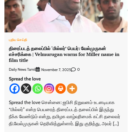
புதிய செய்தி
திரைப்படத் தலைப்பில் ‘மில்லர்’ பெயர்: வேல்முருகன்
எச்சரிக்கை | Velmurugan warns for Miller name in
film title
Daily News Tamil
0
November 7, 2025
Spread the love
Spread the love சென்னை: ஐபிசி நிறு​வனம் உடனடி​யாக
“மில்​லர்” என்ற பெயரைத் திரைப்​படத் தலைப்​பில் இருந்து
நீக்க வேண்​டும் என்​று, தமிழக வாழ்​வுரிமைக் கட்சி தலை​வர்
தி.வேல்​முரு​கன் தெரி​வித்​துள்​ளார். இது குறித்​து, அவர் […]