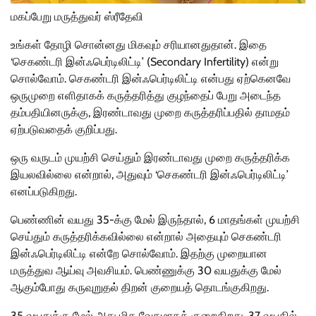
மகப்பேறு மருத்துவர் ஸ்ரீதேவி
உங்கள் தோழி சொன்னது மிகவும் சரியானதுதான். இதை
‘செகண்டரி இன்ஃபெர்டிலிட்டி’ (Secondary Infertility) என்று
சொல்வோம். செகண்டரி இன்ஃபெர்டிலிட்டி என்பது ஏற்கெனவே
ஒருமுறை எளிதாகக் கருத்தரித்து குழந்தைப் பேறு அடைந்த
தம்பதியினருக்கு, இரண்டாவது முறை கருத்தரிப்பதில் தாமதம்
ஏற்படுவதைக் குறிப்பது.
ஒரு வருடம் முயற்சி செய்தும் இரண்டாவது முறை கருத்தரிக்க
இயலவில்லை என்றால், அதுவும் ‘செகண்டரி இன்ஃபெர்டிலிட்டி’
எனப்படுகிறது.
பெண்ணின் வயது 35-க்கு மேல் இருந்தால், 6 மாதங்கள் முயற்சி
செய்தும் கருத்தரிக்கவில்லை என்றால் அதையும் செகண்டரி
இன்ஃபெர்டிலிட்டி என்றே சொல்வோம். இதற்கு முறையான
மருத்துவ ஆய்வு அவசியம். பெண்ணுக்கு 30 வயதுக்கு மேல்
ஆகும்போது கருவுறுதல் திறன் குறையத் தொடங்குகிறது.
35 வயதுக்கு மேல் அது மிக வேகமாகக் குறைகிறது. 37 வயதில்