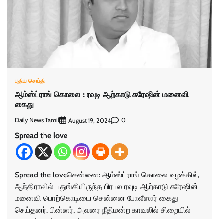
புதிய செய்தி
ஆம்ஸ்ட்ராங் கொலை : ரவுடி ஆற்காடு சுரேஷின் மனைவி
கைது
Daily News Tamil
0
August 19, 2024
Spread the love
Spread the loveசென்னை: ஆம்ஸ்ட்ராங் கொலை வழக்கில்,
ஆந்திராவில் பதுங்கியிருந்த பிரபல ரவுடி ஆற்காடு சுரேஷின்
மனைவி பொற்கொடியை சென்னை போலீஸார் கைது
செய்தனர். பின்னர், அவரை நீதிமன்ற காவலில் சிறையில்