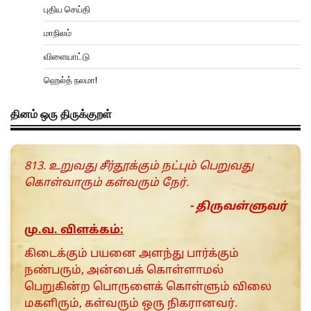
புதிய செய்தி
மாநிலம்
விளையாட்டு
ஹெல்த் நலமா!
தினம் ஒரு திருக்குறள்
813. உறுவது சீர்தூக்கும் நட்பும் பெறுவது
கொள்வாரும் கள்வரும் நேர்.
- திருவள்ளுவர்
மு.வ. விளக்கம்:
கிடைக்கும் பயனை அளந்து பார்க்கும்
நண்பரும், அன்பைக் கொள்ளாமல்
பெறுகின்ற பொருளைக் கொள்ளும் விலை
மகளிரும், கள்வரும் ஒரு நிகரானவர்.