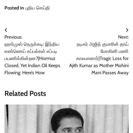
Posted in
புதிய செய்தி
Post
Previous:
Next:
navigation
ஹார்முஸ் நெருக்கடி: இந்திய
நடிகர் அஜித் குமாரின் தாய்
எண்ணெய் கப்பல்கள் எப்படி
மோகினி மணி
பயணிக்கின்றன?|Hormuz
காலமானார்|Tragic Loss for
Closed, Yet Indian Oil Keeps
Ajith Kumar as Mother Mohini
Flowing: Here’s How
Mani Passes Away
Related Posts