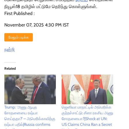
நியூஸ்18 தமிழில் மட்டுமே தெரிந்து கொள்ளுங்கள்.
First Published :
November 07, 2025 4:30 PM IST
மேலும் படிக்க
நன்றி
Related
Trump: ‘அணு ஆயுத
ஜெனிவா மாநாட்டில் அமெரிக்க
சோதனையை ரஷ்யா
குற்றச்சாட்டு: சீனா ரகசிய அணு
செய்ததா?’ – அமெரிக்காவிற்கு
சோதனையா?|Shock at UN:
ரஷ்யா பதில்|Russia confirms
US Claims China Ran a Secret