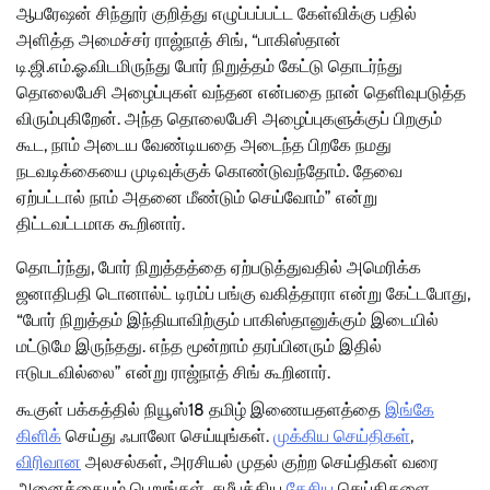
ஆபரேஷன் சிந்தூர் குறித்து எழுப்பப்பட்ட கேள்விக்கு பதில்
அளித்த அமைச்சர் ராஜ்நாத் சிங், “பாகிஸ்தான்
டி.ஜி.எம்.ஓ.விடமிருந்து போர் நிறுத்தம் கேட்டு தொடர்ந்து
தொலைபேசி அழைப்புகள் வந்தன என்பதை நான் தெளிவுபடுத்த
விரும்புகிறேன். அந்த தொலைபேசி அழைப்புகளுக்குப் பிறகும்
கூட, நாம் அடைய வேண்டியதை அடைந்த பிறகே நமது
நடவடிக்கையை முடிவுக்குக் கொண்டுவந்தோம். தேவை
ஏற்பட்டால் நாம் அதனை மீண்டும் செய்வோம்” என்று
திட்டவட்டமாக கூறினார்.
தொடர்ந்து, போர் நிறுத்தத்தை ஏற்படுத்துவதில் அமெரிக்க
ஜனாதிபதி டொனால்ட் டிரம்ப் பங்கு வகித்தாரா என்று கேட்டபோது,
“போர் நிறுத்தம் இந்தியாவிற்கும் பாகிஸ்தானுக்கும் இடையில்
மட்டுமே இருந்தது. எந்த மூன்றாம் தரப்பினரும் இதில்
ஈடுபடவில்லை” என்று ராஜ்நாத் சிங் கூறினார்.
கூகுள் பக்கத்தில் நியூஸ்18 தமிழ் இணையதளத்தை
இங்கே
கிளிக்
செய்து ஃபாலோ செய்யுங்கள்.
முக்கிய செய்திகள்
,
விரிவான
அலசல்கள், அரசியல் முதல் குற்ற செய்திகள் வரை
அனைத்தையும் பெறுங்கள். சமீபத்திய
தேசிய
செய்திகளை