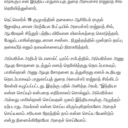
எடுக்கும் என இந்திய பாதுகாப்புத் துறை அமைச்சர் ராஜ்நாத் சிங்
தெரிவித்துள்ளார்.
நெட்வொர்க் 18 குழுமத்தின் தலைமை ஆசிரியர் ராகுல்
ஜோஷியுடனான பிரத்யேக பேட்டியில் அமைச்சர் ராஜ்நாத் சிங்,
ஆபரேஷன் சிந்தூர் பற்றிய விரிவான விளக்கத்தை கொடுத்தார்.
மேலும், பாகிஸ்தானுடனான சண்டை நிறுத்தத்தில் மூன்றாம் தரப்பு
தலையீடு எனும் தகவல்களையும் நிராகரித்தார்.
அமெரிக்க அதிபர் டொனால்ட் டிரம்ப் சமீபத்தில், அமெரிக்கா அணு
ஆயுத சோதனை நடத்தும் எனத் தெரிவித்தது தொடர்பாகவும்,
பாகிஸ்தான் அணு ஆயுத சோதனை நடத்துகிறது எனக் கூறியது
தொடர்பாகவும் பாதுகாப்புத் துறை அமைச்சர் ராஜ்நாத் சிங்கிடம்
கேள்வி எழுப்பப்பட்டது. இதற்கு பதில் அளித்த அவர், “இந்தியா
என்ன செய்யும் என்பதை எதிர்காலம் சொல்லும். அமெரிக்கா
அல்லது பாகிஸ்தான் செய்வதன் மூலம் இந்தியாவுக்கு அழுத்தம்
ஏற்படாது. அவர்கள் என்ன செய்ய விரும்புகிறார்களோ அதைச்
செய்யலாம். சரியான நேரத்தில் நாம் என்ன செய்ய வேண்டும்
என்று நினைக்கிறோமோ அதைச் செய்வோம்.