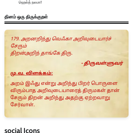
ஹெல்த் நலமா!
தினம் ஒரு திருக்குறள்
179. அறனறிந்து வெஃகா அறிவுடையார்ச்
சேரும்
திறன்அறிந் தாங்கே திரு.
- திருவள்ளுவர்
மு.வ. விளக்கம்:
அறம் இஃது என்று அறிந்து பிறர் பொருளை
விரும்பாத அறிவுடையாரைத் திருமகள் தான்
சேரும் திறன் அறிந்து அதற்கு ஏற்றவாறு
சேர்வாள்.
social Icons