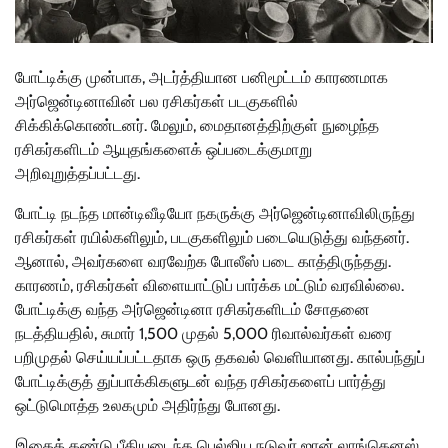
போட்டிக்கு முன்பாக, அடர்த்தியான பனிமூட்டம் காரணமாக
அர்ஜென்டினாவின் பல ரசிகர்கள் படகுகளில்
சிக்கிக்கொண்டனர். மேலும், மைதானத்திற்குள் நுழைந்த
ரசிகர்களிடம் ஆயுதங்களைக் ஒப்படைக்குமாறு
அறிவுறுத்தப்பட்டது.
போட்டி நடந்த மான்டிவீடியோ நகருக்கு அர்ஜென்டினாவிலிருந்து
ரசிகர்கள் ரயில்களிலும், படகுகளிலும் படையெடுத்து வந்தனர்.
ஆனால், அவர்களை வரவேற்க போலீஸ் படை காத்திருந்தது.
காரணம், ரசிகர்கள் விளையாட்டுப் பார்க்க மட்டும் வரவில்லை.
போட்டிக்கு வந்த அர்ஜென்டினா ரசிகர்களிடம் சோதனை
நடத்தியதில், சுமார் 1,500 முதல் 5,000 ரிவால்வர்கள் வரை
பறிமுதல் செய்யப்பட்டதாக ஒரு தகவல் வெளியானது. கால்பந்துப்
போட்டிக்குத் துப்பாக்கிகளுடன் வந்த ரசிகர்களைப் பார்த்து
ஒட்டுமொத்த உலகமும் அதிர்ந்து போனது.
இதைக் கண்டு பீதியடைந்த பெல்ஜிய நடுவர் ஜான் லாங்கெனஸ்,