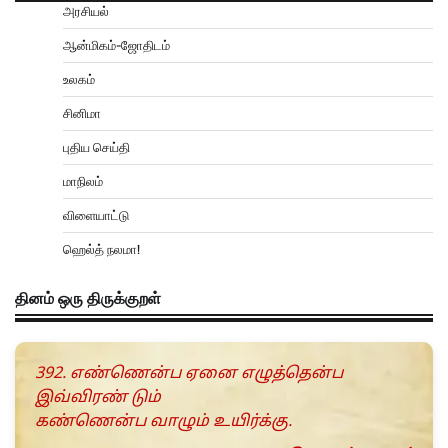
அரசியல்
ஆன்மிகம்-ஜோதிடம்
உலகம்
சினிமா
புதிய செய்தி
மாநிலம்
விளையாட்டு
ஹெல்த் நலமா!
தினம் ஒரு திருக்குறள்
392. எண்ணென்ப ஏனை எழுத்தென்ப
இவ்விரண் டும்
கண்ணென்ப வாழும் உயிர்க்கு.