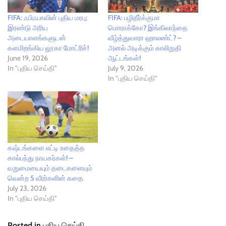
FIFA: ஃபிஃபாவின் புதிய மரபு;
FIFA: பழிதீர்க்குமா
இரண்டு அரிய
மொராக்கோ? இங்கிலாந்தை
அடையாளங்களுடன்
வீழ்த்துவாரா ஹாலண்ட்? –
களமிறங்கிய லூகா மோட்ரிச்!
அனல் அடிக்கும் காலிறுதி
June 19, 2026
ஆட்டங்கள்!
In "புதிய செய்தி"
July 9, 2026
In "புதிய செய்தி"
கஷ்டங்களை எட்டி உதைத்த
கால்பந்து நாயகர்கள்! –
வறுமையையும் தடைகளையும்
வென்ற 5 வீரர்களின் கதை
July 23, 2026
In "புதிய செய்தி"
Posted in
புதிய செய்தி