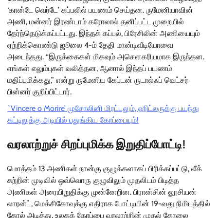
‘கான்டே வெர்டே’ கப்பலில் பயணம் செய்தன. ருமேனியாவின்
அணி, மன்னர் இரண்டாம் கரோலால் தனிப்பட்ட முறையில்
தேர்ந்தெடுக்கப்பட்டது. இந்தக் கப்பல், பிரேசிலின் அணியையும்
ஏற்றிக்கொண்டு ஜூலை 4-ம் தேதி மான்டிவீடியோவை
அடைந்தது. “இருக்கைகள் மிகவும் அசௌகரியமாக இருந்தன.
எங்கள் எலும்புகள் வலித்தன, ஆனால் இந்தப் பயணம்
மதிப்புமிக்கது,” என்று ருமேனிய கேப்டன் ருடால்ஃப் வெட்சர்
பின்னர் குறிப்பிட்டார்.
`Vincere o Morire’ முசோலினி மிரட்டலும், ஹிட்லருக்கு பயந்து
கட்டிலுக்கு அடியில் பதுங்கிய கோப்பையும்!
வரலாற்றுச் சிறப்புமிக்க இறுதிப்போட்டி!
மொத்தம் 13 அணிகள் நான்கு குழுக்களாகப் பிரிக்கப்பட்டு, லீக்
சுற்றின் முடிவில் ஒவ்வொரு குழுவிலும் முதலிடம் பிடித்த
அணிகள் அரையிறுதிக்கு முன்னேறின. பிரான்சின் லூசியன்
லாரன்ட், மெக்சிகோவுக்கு எதிராக போட்டியின் 19-வது நிமிடத்தில்
கோல் அடித்து, உலகக் கோப்பை வரலாற்றின் முதல் கோலை