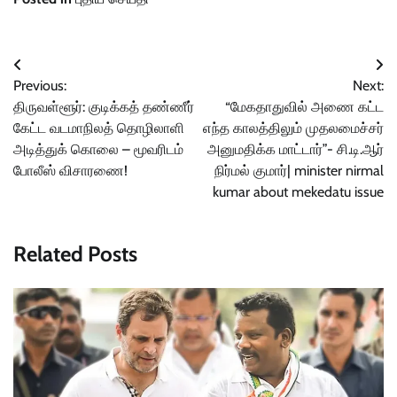
Post
Previous:
Next:
navigation
திருவள்ளூர்: குடிக்கத் தண்ணீர்
“மேகதாதுவில் அணை கட்ட
கேட்ட வடமாநிலத் தொழிலாளி
எந்த காலத்திலும் முதலமைச்சர்
அடித்துக் கொலை – மூவரிடம்
அனுமதிக்க மாட்டார்”- சி.டி.ஆர்
போலீஸ் விசாரணை!
நிர்மல் குமார்| minister nirmal
kumar about mekedatu issue
Related Posts