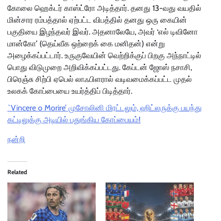
கோலை ஹெக்டர் காஸ்ட்ரோ அடித்தார். தனது 13-வது வயதில்
மின்சார ரம்பத்தால் ஏற்பட்ட விபத்தில் தனது ஒரு கையின்
பகுதியை இழந்தவர் இவர். அதனாலேயே, அவர் ‘எல் டிவினோ
மான்கோ’ (தெய்வீக ஒற்றைக் கை மனிதன்) என்று
அழைக்கப்பட்டார். உருகுவேயின் வெற்றிக்குப் பிறகு அந்நாட்டில்
பொது விடுமுறை அறிவிக்கப்பட்டது. கேப்டன் ஜோஸ் நசாசி,
பிரெஞ்சு சிற்பி ஏபெல் லாஃபிளரால் வடிவமைக்கப்பட்ட முதல்
உலகக் கோப்பையை உயர்த்திப் பிடித்தார்.
`Vincere o Morire’ முசோலினி மிரட்டலும், ஹிட்லருக்கு பயந்து
கட்டிலுக்கு அடியில் பதுங்கிய கோப்பையும்!
நன்றி
Related