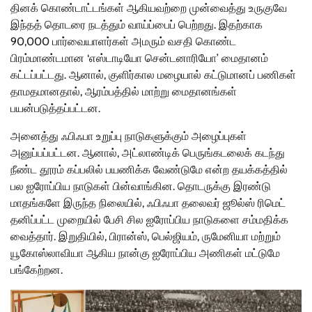
தினக் கொண்டாட்டங்கள் ஆகியவற்றை முன்வைத்து உருகுவே
இந்தத் தொடரை நடத்தும் வாய்ப்பைப் பெற்றது. இதற்காக
90,000 பார்வையாளர்கள் அமரும் வசதி கொண்ட
பிரம்மாண்டமான ‘எஸ்டாடியோ சென்டனாரியோ’ மைதானம்
கட்டப்பட்டது. ஆனால், குளிர்கால மழையால் கட்டுமானப் பணிகள்
தாமதமானதால், ஆரம்பத்தில் மாற்று மைதானங்கள்
பயன்படுத்தப்பட்டன.
அனைத்து ஃபிஃபா உறுப்பு நாடுகளுக்கும் அழைப்புகள்
அனுப்பப்பட்டன. ஆனால், அட்லாண்டிக் பெருங்கடலைக் கடந்து
நீண்ட தூரம் கப்பலில் பயணிக்க வேண்டுமே என்ற தயக்கத்தில்
பல ஐரோப்பிய நாடுகள் பின்வாங்கின. தொடருக்கு இரண்டு
மாதங்களே இருந்த நிலையில், ஃபிஃபா தலைவர் ஜூல்ஸ் ரிமெட்
தனிப்பட்ட முறையில் பேசி சில ஐரோப்பிய நாடுகளை சம்மதிக்க
வைத்தார். இறுதியில், பிரான்ஸ், பெல்ஜியம், ருமேனியா மற்றும்
யூகோஸ்லாவியா ஆகிய நான்கு ஐரோப்பிய அணிகள் மட்டுமே
பங்கேற்றன.