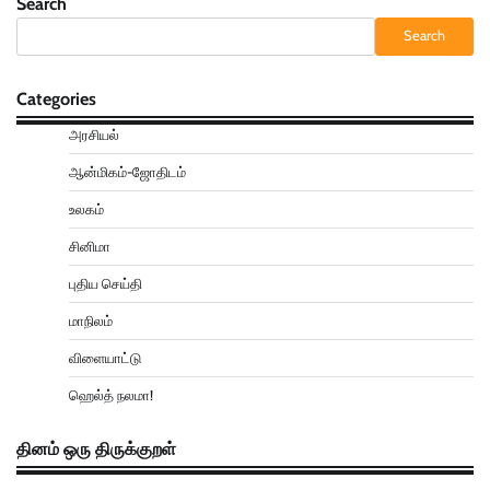
Search
Search
Categories
அரசியல்
ஆன்மிகம்-ஜோதிடம்
உலகம்
சினிமா
புதிய செய்தி
மாநிலம்
விளையாட்டு
ஹெல்த் நலமா!
தினம் ஒரு திருக்குறள்