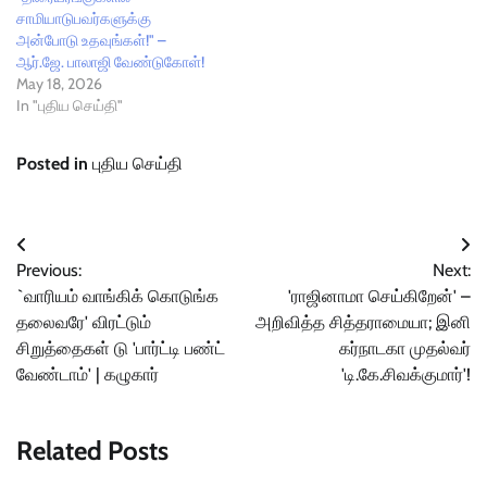
சாமியாடுபவர்களுக்கு
அன்போடு உதவுங்கள்!" –
ஆர்.ஜே. பாலாஜி வேண்டுகோள்!
May 18, 2026
In "புதிய செய்தி"
Posted in
புதிய செய்தி
Post
Previous:
Next:
navigation
`வாரியம் வாங்கிக் கொடுங்க
'ராஜினாமா செய்கிறேன்' –
தலைவரே' விரட்டும்
அறிவித்த சித்தராமையா; இனி
சிறுத்தைகள் டு 'பார்ட்டி பண்ட்
கர்நாடகா முதல்வர்
வேண்டாம்' | கழுகார்
'டி.கே.சிவக்குமார்'!
Related Posts