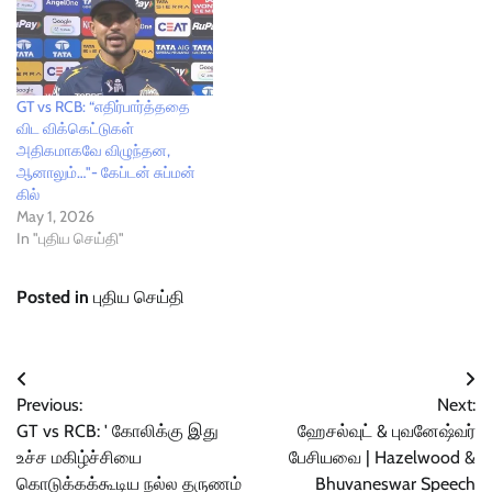
GT vs RCB: “எதிர்பார்த்ததை
விட விக்கெட்டுகள்
அதிகமாகவே விழுந்தன,
ஆனாலும்…"- கேப்டன் சுப்மன்
கில்
May 1, 2026
In "புதிய செய்தி"
Posted in
புதிய செய்தி
Post
Previous:
Next:
navigation
GT vs RCB: ' கோலிக்கு இது
ஹேசல்வுட் & புவனேஷ்வர்
உச்ச மகிழ்ச்சியை
பேசியவை | Hazelwood &
கொடுக்கக்கூடிய நல்ல தருணம்
Bhuvaneswar Speech