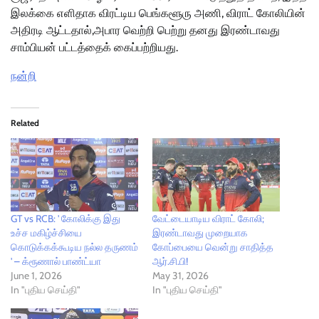
இலக்கை எளிதாக விரட்டிய பெங்களூரு அணி, விராட் கோலியின்
அதிரடி ஆட்டதால்,அபார வெற்றி பெற்று தனது இரண்டாவது
சாம்பியன் பட்டத்தைக் கைப்பற்றியது.
நன்றி
Related
GT vs RCB: ' கோலிக்கு இது
வேட்டையாடிய விராட் கோலி;
உச்ச மகிழ்ச்சியை
இரண்டாவது முறையாக
கொடுக்கக்கூடிய நல்ல தருணம்
கோப்பையை வென்று சாதித்த
' – க்ரூணால் பாண்ட்யா
ஆர்.சி.பி!
June 1, 2026
May 31, 2026
In "புதிய செய்தி"
In "புதிய செய்தி"