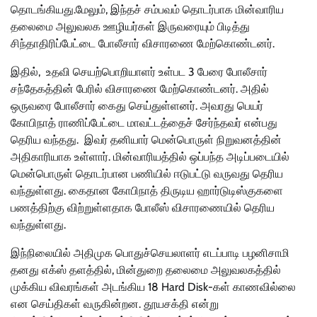
தொடங்கியது.
மேலும், இந்தச் சம்பவம் தொடர்பாக மின்வாரிய
தலைமை அலுவலக ஊழியர்கள் இருவரையும் பிடித்து
சிந்தாதிரிப்பேட்டை போலீசார் விசாரணை மேற்கொண்டனர்.
இதில், உதவி செயற்பொறியாளர் உள்பட 3 பேரை போலீசார்
சந்தேகத்தின் பேரில் விசாரணை மேற்கொண்டனர். அதில்
ஒருவரை போலீசார் கைது செய்துள்ளனர். அவரது பெயர்
கோபிநாத் ராணிப்பேட்டை மாவட்டத்தைச் சேர்ந்தவர் என்பது
தெரிய வந்தது. இவர் தனியார் மென்பொருள் நிறுவனத்தின்
அதிகாரியாக உள்ளார். மின்வாரியத்தில் ஒப்பந்த அடிப்படையில்
மென்பொருள் தொடர்பான பணியில் ஈடுபட்டு வருவது தெரிய
வந்துள்ளது. கைதான கோபிநாத் திருடிய ஹார்டுடிஸ்குகளை
பணத்திற்கு விற்றுள்ளதாக போலீஸ் விசாரணையில் தெரிய
வந்துள்ளது.
இந்நிலையில் அதிமுக பொதுச்செயலாளர் எடப்பாடி பழனிசாமி
தனது எக்ஸ் தளத்தில், மின்துறை தலைமை அலுவலகத்தில்
முக்கிய விவரங்கள் அடங்கிய 18 Hard Disk-கள் காணவில்லை
என செய்திகள் வருகின்றன. தூயசக்தி என்று