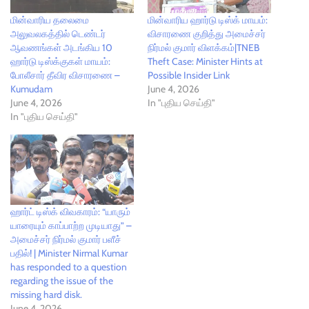
மின்வாரிய தலைமை
மின்வாரிய ஹார்டு டிஸ்க் மாயம்:
அலுவலகத்தில் டெண்டர்
விசாரணை குறித்து அமைச்சர்
ஆவணங்கள் அடங்கிய 10
நிர்மல் குமார் விளக்கம்|TNEB
ஹார்டு டிஸ்க்குகள் மாயம்:
Theft Case: Minister Hints at
போலீசார் தீவிர விசாரணை –
Possible Insider Link
Kumudam
June 4, 2026
June 4, 2026
In "புதிய செய்தி"
In "புதிய செய்தி"
ஹார்ட் டிஸ்க் விவகாரம்: “யாரும்
யாரையும் காப்பாற்ற முடியாது” –
அமைச்சர் நிர்மல் குமார் பளீச்
பதில்! | Minister Nirmal Kumar
has responded to a question
regarding the issue of the
missing hard disk.
June 4, 2026