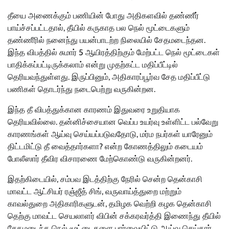
தீயை அணைக்கும் பணியின் போது அதிகளவில் தண்ணீர்
பாய்ச்சப்பட்டதால், தீயில் கருகாத பல நெல் மூட்டைகளும்
தண்ணீரில் நனைந்து பயன்பாடற்ற நிலையில் சேதமடைந்தன.
இந்த விபத்தில் சுமார் 5 ஆயிரத்திற்கும் மேற்பட்ட நெல் மூட்டைகள்
பாதிக்கப்பட்டிருக்கலாம் என்று முதற்கட்ட மதிப்பீட்டில்
தெரியவந்துள்ளது. இருப்பினும், அதிகாரப்பூர்வ சேத மதிப்பீட்டு
பணிகள் தொடர்ந்து நடைபெற்று வருகின்றன.
இந்த தீ விபத்துக்கான காரணம் இதுவரை உறுதியாக
தெரியவில்லை. தன்னிச்சையான வெப்ப உயர்வு உள்ளிட்ட பல்வேறு
காரணங்கள் ஆய்வு செய்யப்படுவதோடு, மர்ம நபர்கள் யாரேனும்
திட்டமிட்டு தீ வைத்தார்களா? என்ற கோணத்திலும் கடையம்
போலீஸார் தீவிர விசாரணை மேற்கொண்டு வருகின்றனர்.
இதற்கிடையில், சம்பவ இடத்திற்கு நேரில் சென்ற தென்காசி
மாவட்ட ஆட்சியர் ரஞ்ஜீத் சிங், வருவாய்த்துறை மற்றும்
காவல்துறை அதிகாரிகளுடன், தமிழக வெற்றி கழக தென்காசி
தெற்கு மாவட்ட செயலாளர் விபின் சக்கரவர்த்தி இணைந்து தீயில்
சேதமடைந்த நெல் மூட்டைகளை பார்வையிட்டு ஆய்வு செய்தார்.