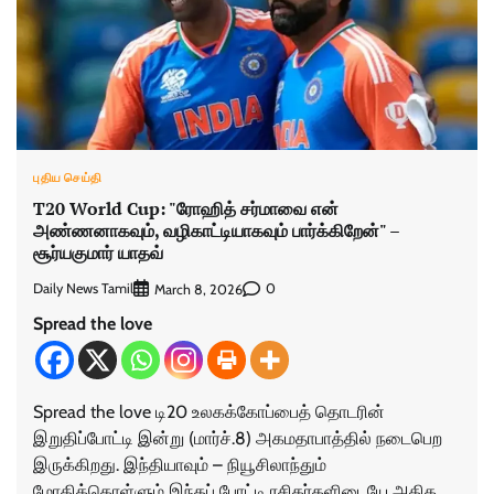
புதிய செய்தி
T20 World Cup: "ரோஹித் சர்மாவை என்
அண்ணனாகவும், வழிகாட்டியாகவும் பார்க்கிறேன்" –
சூர்யகுமார் யாதவ்
Daily News Tamil
0
March 8, 2026
Spread the love
Spread the love டி20 உலகக்கோப்பைத் தொடரின்
இறுதிப்போட்டி இன்று (மார்ச்.8) அகமதாபாத்தில் நடைபெற
இருக்கிறது. இந்தியாவும் – நியூசிலாந்தும்
மோதிக்கொள்ளும் இந்தப் போட்டி ரசிகர்களிடையே அதிக