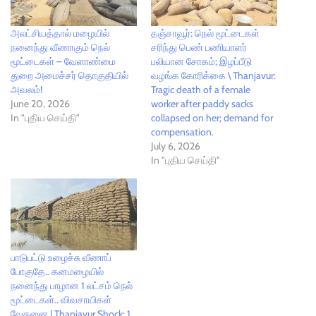
அலட்சியத்தால் மழையில்
தஞ்சாவூர்: நெல் மூட்டைகள்
நனைந்து வீணாகும் நெல்
சரிந்து பெண் பணியாளர்
மூட்டைகள் – வேளாண்மை
பலியான சோகம்; இழப்பீடு
துறை அமைச்சர் தொகுதியில்
வழங்க கோரிக்கை \ Thanjavur:
அவலம்!
Tragic death of a female
June 20, 2026
worker after paddy sacks
In "புதிய செய்தி"
collapsed on her; demand for
compensation.
July 6, 2026
In "புதிய செய்தி"
பாடுபட்டு உழைச்சு வீணாப்
போகுதே.. கனமழையில்
நனைந்து பாழான 1 லட்சம் நெல்
மூட்டைகள்.. விவசாயிகள்
வேதனை | Thanjavur Shock: 1