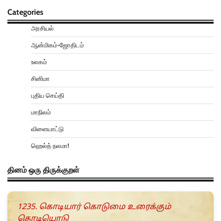
Categories
அரசியல்
ஆன்மிகம்-ஜோதிடம்
உலகம்
சினிமா
புதிய செய்தி
மாநிலம்
விளையாட்டு
ஹெல்த் நலமா!
தினம் ஒரு திருக்குறள்
1235. கொடியார் கொடுமை உரைக்கும்
தொடியொடு