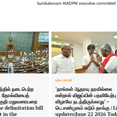
kumbakonam AIADMK executive committed s
புதிய செய்தி
்தில் நடைபெற்ற
‘நாங்கள் ஆதரவு தரவில்லை
ு; தோல்வியைத்
என்றால் விஜய்யின் பதவியேற்பு
குதி மறுவரையறை
விழாவே நடத்திருக்காது’ –
 delimitation bill
பெ.சண்முகம் கடும் தாக்கு | L
t in the
updates|June 22 2026 Tod