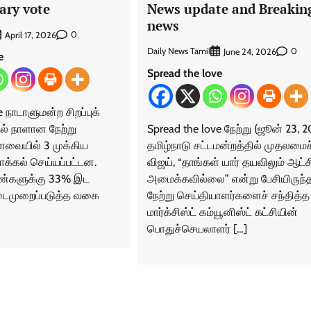
ary vote
News update and Breakin
news
0
April 17, 2026
Daily News Tamil
0
June 24, 2026
e
Spread the love
 நாடாளுமன்ற சிறப்புக்
தல் நாளான நேற்று
Spread the love நேற்று (ஜூன் 23, 
்களவையில் 3 முக்கிய
தமிழ்நாடு சட்டமன்றத்தில் முதலமைச்
க்கல் செய்யப்பட்டன.
விஜய், “தாங்கள் யார் தயவிலும் ஆட்ச
ண்களுக்கு 33% இட
அமைக்கவில்லை” என்று பேசியிருந்தா
நடைமுறைப்படுத்த வகை
நேற்று செய்தியாளர்களைச் சந்தித்த
மார்க்சிஸ்ட் கம்யூனிஸ்ட் கட்சியின்
பொதுச்செயலாளர் […]