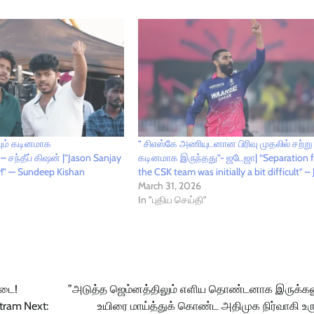
வும் கடினமாக
” சிஎஸ்கே அணியுடனான பிரிவு முதலில் சற்று
– சந்தீப் கிஷன் |”Jason Sanjay
கடினமாக இருந்தது”- ஜடேஜா| “Separation 
er!” — Sundeep Kishan
the CSK team was initially a bit difficult” –
March 31, 2026
In "புதிய செய்தி"
தடை!
”அடுத்த ஜெம்னத்திலும் எளிய தொண்டனாக இருக்கண
ntram
Next:
உயிரை மாய்த்துக் கொண்ட அதிமுக நிர்வாகி உரு