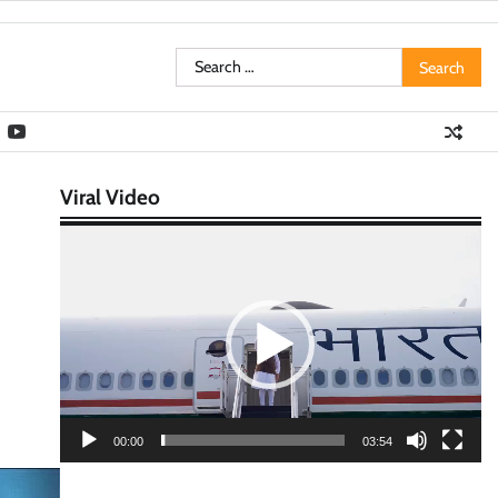
Search
for:
Viral Video
Video
Player
00:00
03:54