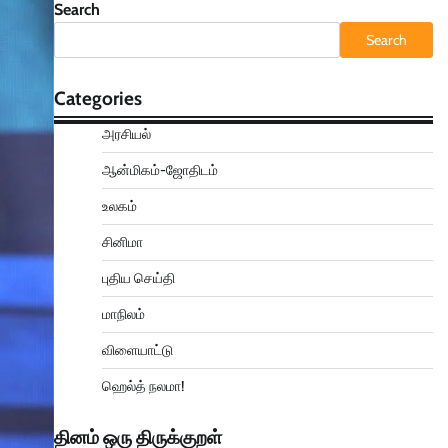
Search
Search
Categories
அரசியல்
ஆன்மிகம்-ஜோதிடம்
உலகம்
சினிமா
புதிய செய்தி
மாநிலம்
விளையாட்டு
ஹெல்த் நலமா!
தினம் ஒரு திருக்குறள்