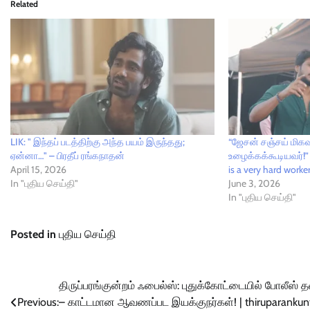
Related
LIK: " இந்தப் படத்திற்கு அந்த பயம் இருந்தது;
“ஜேசன் சஞ்சய் மிக
ஏன்னா…" – பிரதீப் ரங்கநாதன்
உழைக்கக்கூடியவர்!” 
April 15, 2026
is a very hard work
In "புதிய செய்தி"
June 3, 2026
In "புதிய செய்தி"
Posted in
புதிய செய்தி
Post
திருப்பரங்குன்றம் ஃபைல்ஸ்: புதுக்கோட்டையில் போலீஸ் 
Previous:
– காட்டமான ஆவணப்பட இயக்குநர்கள்! | thiruparanku