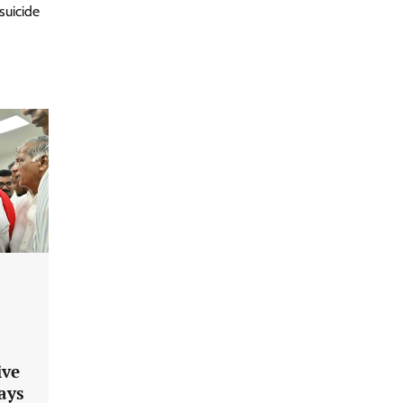
uicide
ive
ays