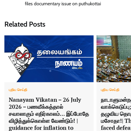
navigation
files documentary issue on puthukottai
Related Posts
புதிய செய்தி
புதிய செய்தி
நாடாளுமன்றத
Nanayam Vikatan – 26 July
வாக்கெடுப்ப
2026 – பணவீக்கத்தால்
தழுவிய தொ
சவாலாகும் எதிர்காலம்… இப்போதே
மசோதா!| The
விழித்துக்கொள்ள வேண்டும்! |
faced defea
guidance for inflation to