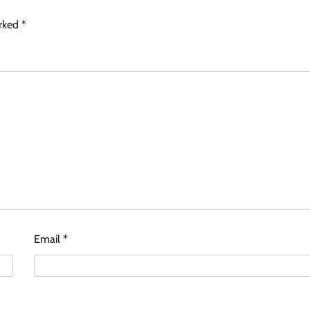
arked
*
Email
*