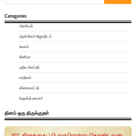
Categories
அரசியல்
ஆன்மிகம்-ஜோதிடம்
உலகம்
சினிமா
புதிய செய்தி
மாநிலம்
விளையாட்டு
ஹெல்த் நலமா!
தினம் ஒரு திருக்குறள்