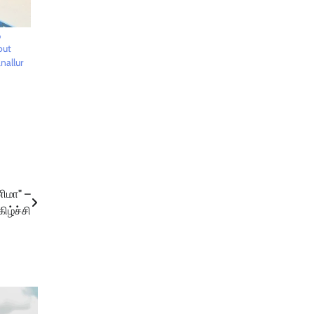
த
out
anallur
ிமா" –
ிழ்ச்சி