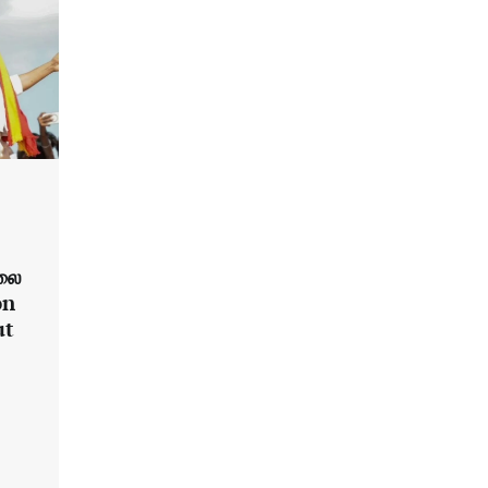
லை
on
ut