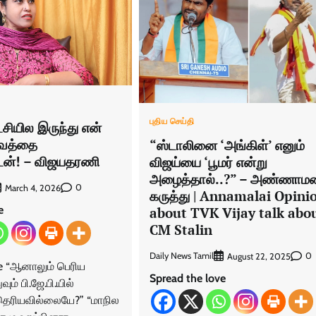
புதிய செய்தி
்சியில இருந்து என்
ுவத்தை
“ஸ்டாலினை ‘அங்கிள்’ எனும்
டேன்! – விஜயதரணி
விஜய்யை ‘பூமர் என்று
அழைத்தால்..?” – அண்ணாம
0
March 4, 2026
கருத்து | Annamalai Opini
e
about TVK Vijay talk abo
CM Stalin
Daily News Tamil
0
August 22, 2025
ve “ஆனாலும் பெரிய
Spread the love
ும் பி.ஜே.பி.யில்
 தெரியவில்லையே?” “மாநில