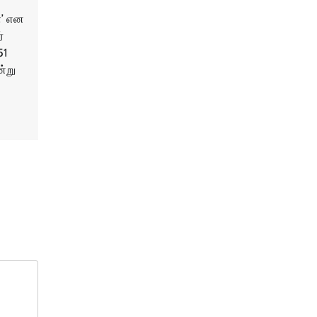
்’ என
்
51
ன்று