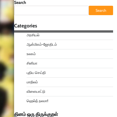
Search
Search
Categories
அரசியல்
ஆன்மிகம்-ஜோதிடம்
உலகம்
சினிமா
புதிய செய்தி
மாநிலம்
விளையாட்டு
ஹெல்த் நலமா!
தினம் ஒரு திருக்குறள்