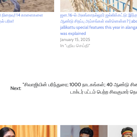
்டு நிறைவு! 14 காளைகளை
ஜன.16-ல் அலங்காநல்லூர் ஜல்லிக்கட்டு: இந்
் பரிசு!
ஆண்டு சிறப்பு அம்சங்கள் என்னென்ன? | ab
jallikattu special features this year in alang
was explained
January 15, 2025
In "புதிய செய்தி"
"சிவாஜியின் பரிந்துரை; 1000 நாடகங்கள்; 40 ஆண்டு சின
Next:
டாக்டர் பட்டம் பெற்ற சிவகுமார் நெக