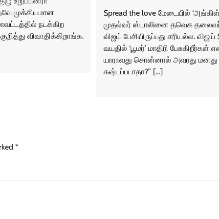
ுழு உறுப்பினரா
ுவே முக்கியமான
Spread the love மேடையில் ‘அங்கிள
மாவட்டத்தில் நடக்கிற
முதல்வர் ஸ்டாலினை தவெக தலைவர
குறித்து விவாதிக்கிறாங்க.
விஜய் பேசியிருப்பது சரியல்ல. விஜய் 
வயதில் ‘பூமர்’ மாதிரி பேசுகிறீர்கள் எ
யாராவது சொன்னால் அவரது மனது
கஷ்டப்படாதா?” […]
arked
*