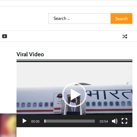
Search
for:
Viral Video
Video
Player
00:00
03:54