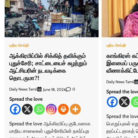
புதிய செய்தி
புதிய செய்தி
ஆக்கிரமிப்பில் சிக்கித் தவிக்கும்
காங்கிரஸ் கட
புதுச்சேரி; சாட்டையைச் சுழற்றும்
இளமைப் பர
ஆட்சியரின் நடவடிக்கை
வீணாக்கிட்
தொடருமா?!
Daily News Tamil
Daily News Tamil
0
June 18, 2026
Spread the lov
Spread the love
Spread the lo
Spread the love ஆக்கிரமிப்பு குடோனாக
பொறுப்புகள் எதுவ
மாறிய சாலைகள் புதுச்சேரியின் நகர்ப்புற
தரப்பட்டதாகத்