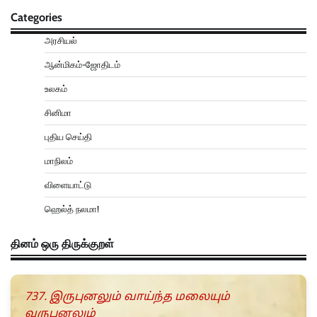
Categories
அரசியல்
ஆன்மிகம்-ஜோதிடம்
உலகம்
சினிமா
புதிய செய்தி
மாநிலம்
விளையாட்டு
ஹெல்த் நலமா!
தினம் ஒரு திருக்குறள்
737. இருபுனலும் வாய்ந்த மலையும்
வருபுனலும்