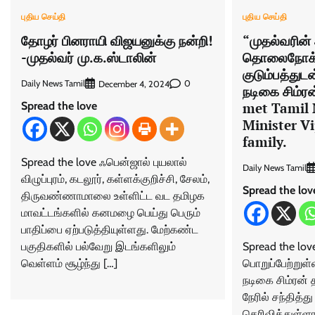
புதிய செய்தி
புதிய செய்தி
தோழர் பினராயி விஜயனுக்கு நன்றி!
“முதல்வரின் அ
-முதல்வர் மு.க.ஸ்டாலின்
தொலைநோக்கு
குடும்பத்துட
Daily News Tamil
0
December 4, 2024
நடிகை சிம்ர
Spread the love
met Tamil 
Minister Vi
family.
Spread the love ஃபென்ஜால் புயலால்
Daily News Tamil
விழுப்புரம், கடலூர், கள்ளக்குறிச்சி, சேலம்,
Spread the lov
திருவண்ணாமாலை உள்ளிட்ட வட தமிழக
மாவட்டங்களில் கனமழை பெய்து பெரும்
பாதிப்பை ஏற்படுத்தியுள்ளது. மேற்கண்ட
பகுதிகளில் பல்வேறு இடங்களிலும்
Spread the lov
வெள்ளம் சூழ்ந்து […]
பொறுப்பேற்றுள்
நடிகை சிம்ரன் 
நேரில் சந்தித்து
தெரிவித்துள்ளா