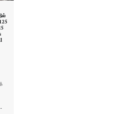
ில்
 125
25
s
l
த்
5-