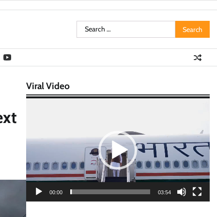
Search
for:
Viral Video
Video
ext
Player
00:00
03:54