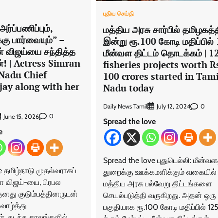
புதிய செய்தி
ர்ப்பணிப்பும்,
மத்திய அரசு சார்பில் தமிழகத்த
 பார்வையும்” –
இன்று ரூ.100 கோடி மதிப்பில்
ன் விஜய்யை சந்தித்த
மீன்வள திட்டம் தொடக்கம் | 1
ன்! | Actress Simran
fisheries projects worth R
Nadu Chief
100 crores started in Tami
jay along with her
Nadu today
Daily News Tamil
0
July 12, 2024
0
June 15, 2026
Spread the love
e
Spread the love புதுடெல்லி: மீன்வள
e தமிழ்நாடு முதல்வராகப்
துறைக்கு ஊக்கமளிக்கும் வகையில்
ள விஜய்-யை, பிரபல
மத்திய அரசு பல்வேறு திட்டங்களை
தனது குடும்பத்தினருடன்
செயல்படுத்தி வருகிறது. அதன் ஒரு
 வாழ்த்து
பகுதியாக ரூ.100 கோடி மதிப்பில் 12
ர். கடந்த காலங்களில்