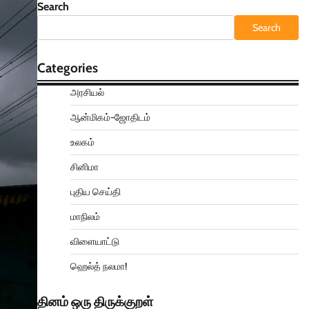
Search
Search
Categories
அரசியல்
ஆன்மிகம்-ஜோதிடம்
உலகம்
சினிமா
புதிய செய்தி
மாநிலம்
விளையாட்டு
ஹெல்த் நலமா!
தினம் ஒரு திருக்குறள்