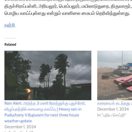
திருச்சிராப்பள்ளி, அரியலூர், பெரம்பலூர், மயிலாடுதுறை, திருவாரூ
பொழிய வாய்ப்புள்ளது என்றும் வானிலை மையம் தெரிவித்துள்ளது.
நன்றி
Related
Rain Alert: அடுத்த 3 மணி நேரத்துக்கு புதுச்சேரி,
கரையைக் கடந்தது ஃ
விழுப்புரத்தில் கனமழை வாய்ப்பு | Heavy rain in
December 1, 2024
Puducherry Villupuram for next three hours
In "புதிய செய்தி"
weather update
December 1, 2024