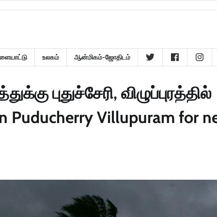
ளையாட்டு
உலகம்
ஆன்மிகம்-ஜோதிடம்
ுக்கு புதுச்சேரி, விழுப்புரத்தில்
in Puducherry Villupuram for n