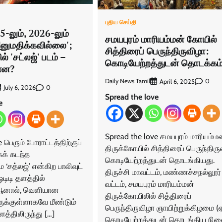
புதிய செய்தி
5-லும், 2026-லும்
சமயபுரம் மாரியம்மன் கோயில்
ுமதிக்கவில்லை';
சித்திரைப் பெருந்திருவிழா:
் 'சட்லஜ்' படம் –
கொடியேற்றத்துடன் தொடக்கம்
்ன?
Daily News Tamil
0
April 6, 2025
0
July 6, 2026
Spread the love
e
Spread the love சமயபுரம் மாரியம்ம
 பெரும் போராட்டத்திற்குப்
திருக்கோயில் சித்திரைப் பெருந்திர
கக் கடந்த
கொடியேற்றத்துடன் தொடங்கியது.
‘சத்லஜ்’ என்கிற பாலிவுட்
திருச்சி மாவட்டம், மண்ணச்சநல்லூர்
ஓடிடி தளத்தில்
வட்டம், சமயபுரம் மாரியம்மன்
ஆனால், வெளியான
திருக்கோயிலில் சித்திரைப்
ுக்குள்ளாகவே மீண்டும்
பெருந்திருவிழா ஞாயிற்றுக்கிழமை (ஏப
ளத்திலிருந்து […]
கொடியேற்றத்துடன் தொடங்கிய நில