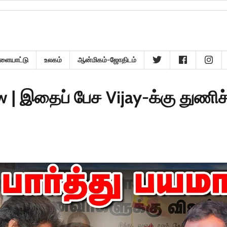
ளையாட்டு
உலகம்
ஆன்மிகம்-ஜோதிடம்
w | இதைப் பேச Vijay-க்கு துணிச