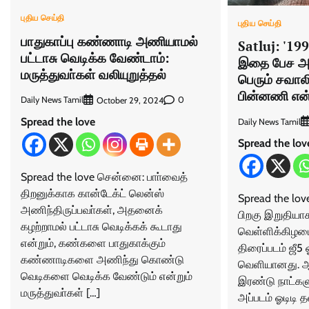
புதிய செய்தி
புதிய செய்தி
பாதுகாப்பு கண்ணாடி அணியாமல்
Satluj: '199
பட்டாசு வெடிக்க வேண்டாம்:
இதை பேச அன
மருத்துவா்கள் வலியுறுத்தல்
பெரும் சவாலில
பின்னணி என
Daily News Tamil
0
October 29, 2024
Spread the love
Daily News Tamil
Spread the lov
Spread the love சென்னை: பாா்வைத்
திறனுக்காக கான்டேக்ட் லென்ஸ்
Spread the love
அணிந்திருப்பவா்கள், அதனைக்
பிறகு இறுதியா
கழற்றாமல் பட்டாசு வெடிக்கக் கூடாது
வெள்ளிக்கிழமை 
என்றும், கண்களை பாதுகாக்கும்
திரைப்படம் ஜீ5 
கண்ணாடிகளை அணிந்து கொண்டு
வெளியானது. 
வெடிகளை வெடிக்க வேண்டும் என்றும்
இரண்டு நாட்கள
மருத்துவா்கள் […]
அப்படம் ஓடிடி த