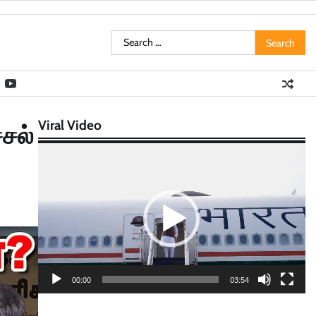
Search
for:
Viral Video
்சல்
Video
Player
00:00
03:54