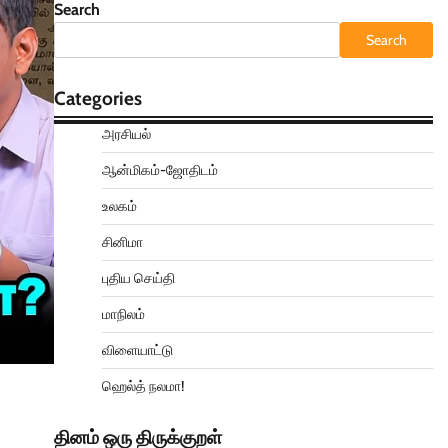
Search
Search
Categories
அரசியல்
ஆன்மிகம்-ஜோதிடம்
உலகம்
சினிமா
புதிய செய்தி
மாநிலம்
விளையாட்டு
ஹெல்த் நலமா!
தினம் ஒரு திருக்குறள்