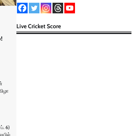
Live Cricket Score
!
ன்
ுவிழா
். 6)
ையில்