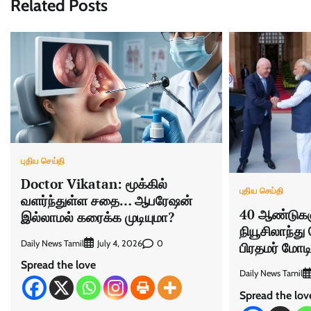
Related Posts
புதிய செய்தி
Doctor Vikatan: மூக்கில்
புதிய செய்தி
வளர்ந்துள்ள சதை… ஆபரேஷன்
40 ஆண்டுகளு
இல்லாமல் கரைக்க முடியுமா?
நியூசிலாந்து
Daily News Tamil
0
July 4, 2026
பிரதமர் மோ
Spread the love
Daily News Tamil
Spread the lov