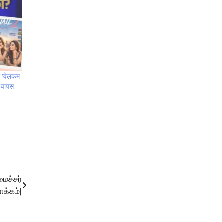
 ‘वेलकम
ं वापस
ைச்சர்
க்கம்|