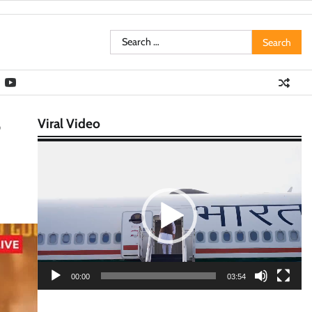
Search
for:
Viral Video
Video
Player
00:00
03:54