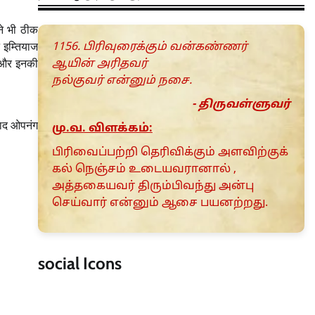
ने भी ठीक
 इम्तियाज
1156. பிரிவுரைக்கும் வன்கண்ணர்
ं और इनकी
ஆயின் அரிதவர்
நல்குவர் என்னும் நசை.
- திருவள்ளுவர்
 बाद ओपनंग
மு.வ. விளக்கம்:
பிரிவைப்பற்றி தெரிவிக்கும் அளவிற்குக்
கல் நெஞ்சம் உடையவரானால் ,
அத்தகையவர் திரும்பிவந்து அன்பு
செய்வார் என்னும் ஆசை பயனற்றது.
social Icons