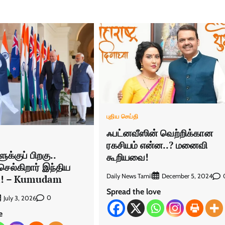
புதிய செய்தி
ஃபட்னவீஸின் வெற்றிக்கான
ரகசியம் என்ன..? மனைவி
க்குப் பிறகு..
கூறியவை!
 செல்கிறார் இந்திய
Daily News Tamil
December 5, 2024
டி! – Kumudam
Spread the love
0
July 3, 2026
e