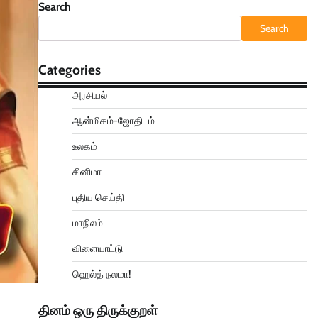
Search
Search
Categories
அரசியல்
ஆன்மிகம்-ஜோதிடம்
உலகம்
சினிமா
புதிய செய்தி
மாநிலம்
விளையாட்டு
ஹெல்த் நலமா!
தினம் ஒரு திருக்குறள்