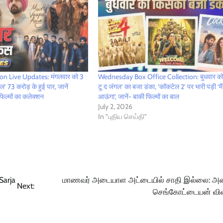
on Live Updates: मंगलवार को 3
Wednesday Box Office Collection: बुधवार को
’ 73 करोड़ के हुई पार, जानें
टू द जंगल’ का बजा डंका, ‘कॉकटेल 2’ पर भारी पड़ी ‘मै
िल्मों का कलेक्शन
आऊंगा’, जानें- बाकी फिल्मों का बाल
July 2, 2026
In "புதிய செய்தி"
Sarja
மாணவர் அடையாள அட்டையில் சாதி இல்லை: அம
Next:
செங்கோட்டையன் விள