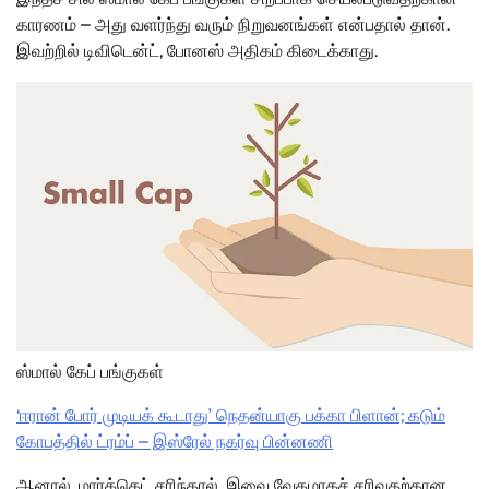
காரணம் – அது வளர்ந்து வரும் நிறுவனங்கள் என்பதால் தான்.
இவற்றில் டிவிடென்ட், போனஸ் அதிகம் கிடைக்காது.
ஸ்மால் கேப் பங்குகள்
‘ஈரான் போர் முடியக் கூடாது’ நெதன்யாகு பக்கா பிளான்; கடும்
கோபத்தில் ட்ரம்ப் – இஸ்ரேல் நகர்வு பின்னணி
ஆனால், மார்க்கெட் சரிந்தால், இவை வேகமாகச் சரிவதற்கான