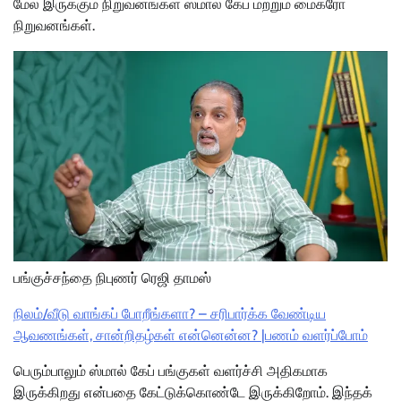
மேல் இருக்கும் நிறுவனங்கள் ஸ்மால் கேப் மற்றும் மைக்ரோ
நிறுவனங்கள்.
பங்குச்சந்தை நிபுணர் ரெஜி தாமஸ்
நிலம்/வீடு வாங்கப் போறீங்களா? – சரிபார்க்க வேண்டிய
ஆவணங்கள், சான்றிதழ்கள் என்னென்ன? |பணம் வளர்ப்போம்
பெரும்பாலும் ஸ்மால் கேப் பங்குகள் வளர்ச்சி அதிகமாக
இருக்கிறது என்பதை கேட்டுக்கொண்டே இருக்கிறோம். இந்தக்