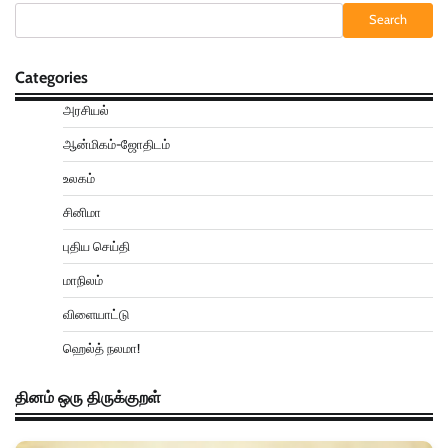
Search
Categories
அரசியல்
ஆன்மிகம்-ஜோதிடம்
உலகம்
சினிமா
புதிய செய்தி
மாநிலம்
விளையாட்டு
ஹெல்த் நலமா!
தினம் ஒரு திருக்குறள்