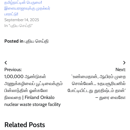
தமிழ்நாட்டின் பெருமை!
இளையராஜாவுக்கு முதல்வர்
பாராட்டு!
September 14, 2025
In "புதிய செய்தி"
Posted in
புதிய செய்தி
Post
Previous:
Next:
navigation
1,00,000 ஆண்டுகள்
`உண்மைதான், ஆயிரம் முறை
அணுக்கழிவைப் பூட்டிவைக்கும்
சொல்வேன்… உதயசூரியனில்
பின்லாந்தின் ஓன்கலோ
போட்டியிட்டது துரதிஷ்டம் தான்'
நிலவறை | Finland Onkalo
– துரை வைகோ
nuclear waste storage facility
Related Posts