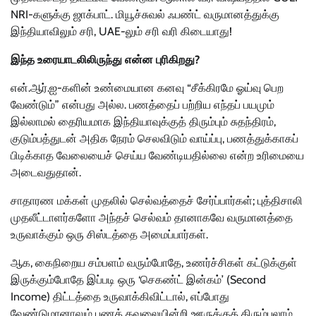
NRI-களுக்கு ஜாக்பாட். மியூச்சுவல் ஃபண்ட் வருமானத்துக்கு
இந்தியாவிலும் சரி, UAE-லும் சரி வரி கிடையாது!
இந்த உரையாடலிலிருந்து என்ன புரிகிறது?
என்.ஆர்.ஐ-களின் உண்மையான கனவு “சீக்கிரமே ஓய்வு பெற
வேண்டும்” என்பது அல்ல. பணத்தைப் பற்றிய எந்தப் பயமும்
இல்லாமல் தைரியமாக இந்தியாவுக்குத் திரும்பும் சுதந்திரம்,
குடும்பத்துடன் அதிக நேரம் செலவிடும் வாய்ப்பு, பணத்துக்காகப்
பிடிக்காத வேலையைச் செய்ய வேண்டியதில்லை என்ற உரிமையை
அடைவதுதான்.
சாதாரண மக்கள் முதலில் செல்வத்தைச் சேர்ப்பார்கள்; புத்திசாலி
முதலீட்டாளர்களோ அந்தச் செல்வம் தானாகவே வருமானத்தை
உருவாக்கும் ஒரு சிஸ்டத்தை அமைப்பார்கள்.
ஆக, கைநிறைய சம்பளம் வரும்போதே, உணர்ச்சிகள் கட்டுக்குள்
இருக்கும்போதே இப்படி ஒரு ‘செகண்ட் இன்கம்’ (Second
Income) திட்டத்தை உருவாக்கிவிட்டால், எப்போது
வேண்டுமானாலும் பணக் கவலையின்றி ஊருக்குத் திரும்பலாம்,