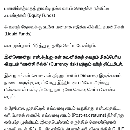
பணவீக்கத்தைத் தாண்டி நல்ல லாபம் கொடுக்க ஈக்விட்டி
ஃபண்டுகள் (Equity Funds)
அவசரத் தேவைக்கு உடனே பணமாக எடுக்க லிக்விட் ஃபண்டுகள்
(Liquid Funds)
என மூன்றாகப் பிரித்து முதலீடு செய்ய வேண்டும்.
இன்னொன்று, என்.ஆர்.ஐ-கள் கவனிக்கத் தவறும் மிகப்பெரிய
விஷயம் “கரன்சி ரிஸ்க்’ (Currency risk) மற்றும் வரித் திட்டமிடல்.
இன்று உங்கள் செலவுகள் திர்ஹாம்ஸில் (Dirhams) இருக்கலாம்.
நாளை ஊருக்கு வரும்போது இந்திய ரூபாயிலோ, அல்லது
பிள்ளைகள் படிக்கும் வேறு நாட்டிலோ செலவு செய்ய வேண்டி
வரும்.
அதேபோல, முதலீட்டில் எவ்வளவு லாபம் வருகிறது என்பதைவிட,
வரி போகக் கையில் எவ்வளவு லாபம் (Post-tax returns) நிற்கிறது
என்பதே முக்கியம். இதையெல்லாம் கருத்தில் கொண்டுதான்
முதலீட்டைத் திட்டமிட வேண்டும். ஆனால் வரி விஷயத்தில் GULF