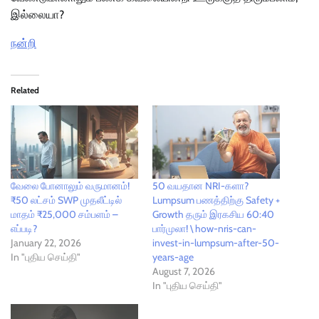
இல்லையா?
நன்றி
Related
வேலை போனாலும் வருமானம்!
50 வயதான NRI-களா?
₹50 லட்சம் SWP முதலீட்டில்
Lumpsum பணத்திற்கு Safety +
மாதம் ₹25,000 சம்பளம் –
Growth தரும் இரகசிய 60:40
எப்படி?
பார்முலா! \ how-nris-can-
January 22, 2026
invest-in-lumpsum-after-50-
In "புதிய செய்தி"
years-age
August 7, 2026
In "புதிய செய்தி"