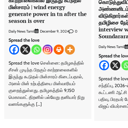
காற்றாலைகளில் இருந்து கூடுதல்
கொடுத்துவிட்
மின்சாரம் | wind energy
அண்ணனிடம் 
generate power in tn after the
விடுகிறார்கள
season is over
தமிழிசை நேர
interview w
Daily News Tamil
0
December 9, 2024
Soundarar
Spread the love
Daily News Tamil
Spread the lov
Spread the love சென்னை: தமிழகத்​தில்
சீசன் முடிந்த பிறகும் காற்​றாலைகளில்
இருந்து கூடுதல் மின்​சாரம் கிடைப்​ப​தால்,
Spread the lo
அனல் மின் உற்பத்​தியை மின்​வாரியம்
சந்திப்பு, 2026
குறைத்​துள்ளது. தமிழகத்​தில் 9,150
கூட்டணி ஆட்சி
மெகாவாட் திறனில் பல்வேறு தனியார் நிறு​
பதிவு, பிரதமர்
வனங்​களுக்கு […]
விஜய் விமர்சனம