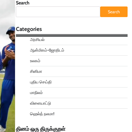
Search
Search
Categories
அரசியல்
ஆன்மிகம்-ஜோதிடம்
உலகம்
சினிமா
புதிய செய்தி
மாநிலம்
விளையாட்டு
ஹெல்த் நலமா!
தினம் ஒரு திருக்குறள்