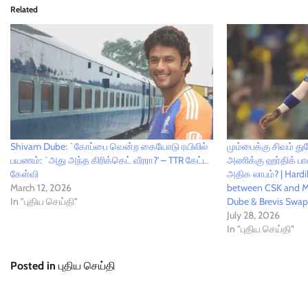
Related
Shivam Dube: `கோப்பை வென்ற கையோடு ரயிலில்
மும்பைக்கு சிவம் துப
பயணம்: `அது அந்த கிரிக்கெட் வீரரா?' – TTR கேட்ட
அணிக்கு ஹர்திக் பாண்
கேள்வி
அதிக லாபம்? | Hard
March 12, 2026
between CSK and MI
In "புதிய செய்தி"
Dube & Brevis Swap
July 28, 2026
In "புதிய செய்தி"
Posted in
புதிய செய்தி