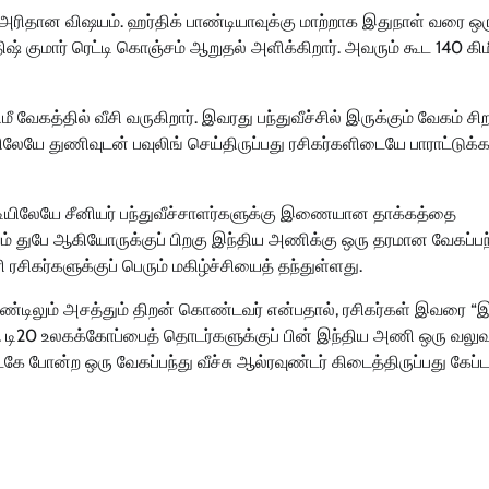
ரிதான விஷயம். ஹர்திக் பாண்டியாவுக்கு மாற்றாக இதுநாள் வரை ஒரு
ஷ் குமார் ரெட்டி கொஞ்சம் ஆறுதல் அளிக்கிறார். அவரும் கூட 140 கிம
வேகத்தில் வீசி வருகிறார். இவரது பந்துவீச்சில் இருக்கும் வேகம் சி
யிலேயே துணிவுடன் பவுலிங் செய்திருப்பது ரசிகர்களிடையே பாராட்டுக
்டியிலேயே சீனியர் பந்துவீச்சாளர்களுக்கு இணையான தாக்கத்தை
 சிவம் துபே ஆகியோருக்குப் பிறகு இந்திய அணிக்கு ஒரு தரமான வேகப்பந
 ரசிகர்களுக்குப் பெரும் மகிழ்ச்சியைத் தந்துள்ளது.
 இரண்டிலும் அசத்தும் திறன் கொண்டவர் என்பதால், ரசிகர்கள் இவரை “
 டி20 உலகக்கோப்பைத் தொடர்களுக்குப் பின் இந்திய அணி ஒரு வல
கே போன்ற ஒரு வேகப்பந்து வீச்சு ஆல்ரவுண்டர் கிடைத்திருப்பது கேப்