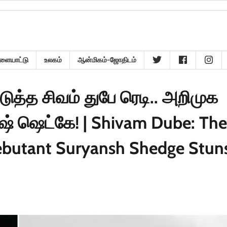
ளையாட்டு
உலகம்
ஆன்மிகம்-ஜோதிடம்
டுத்த சிவம் துபே ரெடி.. அறிமுக
்ஷ் ஷெட்கே! | Shivam Dube: The
butant Suryansh Shedge Stun