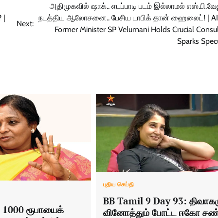
அதிமுகவில் ஷாக்.. எடப்பாடி படம் இல்லாமல் எஸ்.பி.
 |
நடத்திய ஆலோசனை.. பேசிய டாபிக் தான் ஹைலைட்! | 
Next:
Former Minister SP Velumani Holds Crucial Consul
Sparks Spec
புதிய செய்தி
BB Tamil 9 Day 93: திவாகர
 1000 ரூபாயைக்
வினோத்தும் போட்ட ஈகோ சண