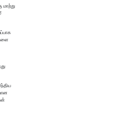
 மாற்று
ீ
றப்பாக
்களை
்து
இந்திய
ுவான
டன்