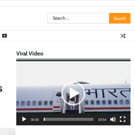
Search
for:
Viral Video
Video
Player
s
00:00
03:54