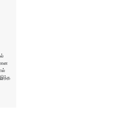
ல்
ரமான
ால்
 இந்த