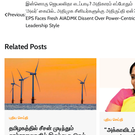
Post
இன்னொரு ஜெயலலிதா எடப்பாடி? அதிகாரம் எப்போதும்
‘அவர்’ கையில்.. அதிமுக சீனியர்களுக்கு அதிருப்தி ஏன்?
navigation
Previous:
EPS Faces Fresh AIADMK Dissent Over Power-Centric
Leadership Style
Related Posts
புதிய செய்தி
புதிய செய்தி
தமிழகத்தில் சீசன் முடிந்தும்
“அக்காவிடம்