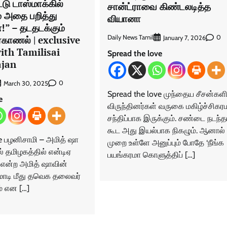
டு டாஸ்மாக்கில்
சான்ட்ராவை கிண்டலடித்த
அதை பறித்து
வியானா
்!” – தடதடக்கும்
்காணல் | exclusive
Daily News Tamil
0
January 7, 2026
ith Tamilisai
Spread the love
ajan
0
March 30, 2025
Spread the love முந்தைய சீசன்களி
e
விருந்தினர்கள் வருகை மகிழ்ச்சிக
சந்திப்பாக இருக்கும். சண்டை நடந்த
கூட அது இயல்பாக நிகழும். ஆனால்
ve பழனிசாமி – அமித் ஷா
முறை உள்ளே அனுப்பும் போதே ‘நீங்க
-ல் தமிழகத்தில் என்டிஏ
பயங்கரமா கொளுத்திப் […]
 என்ற அமித் ஷாவின்
 மோடி மீது தவெக தலைவர்
் என […]