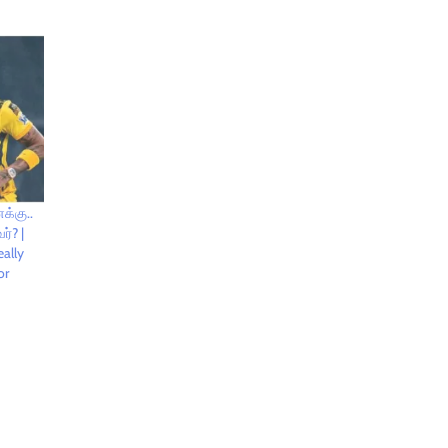
க்கு..
்? |
ally
or