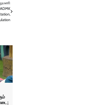
வேலுமணி
AIADMK
tation,
ulation
ும்
்டை;