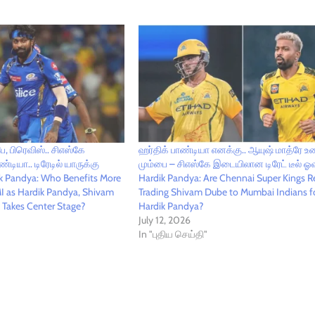
ே, பிரெவிஸ்.. சிஎஸ்கே
ஹர்திக் பாண்டியா எனக்கு.. ஆயுஷ் மாத்ரே உன
டியா.. டிரேடில் யாருக்கு
மும்பை – சிஎஸ்கே இடையிலான டிரேட் டீல் ஓவர
ik Pandya: Who Benefits More
Hardik Pandya: Are Chennai Super Kings Re
 as Hardik Pandya, Shivam
Trading Shivam Dube to Mumbai Indians f
 Takes Center Stage?
Hardik Pandya?
July 12, 2026
In "புதிய செய்தி"