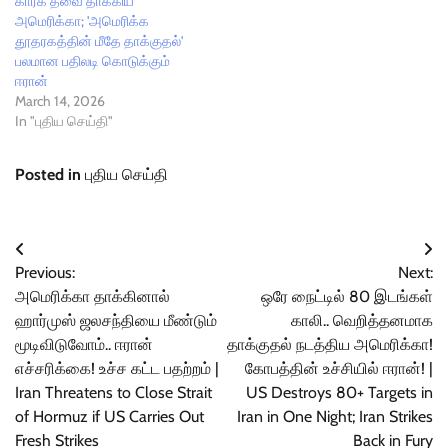
கார்க் தீவை தாக்கிய
அமெரிக்கா; 'அமெரிக்க
தூதரகத்தின் மீதே தாக்குதல்'
பலமான பதிலடி கொடுக்கும்
ஈரான்
March 14, 2026
In "புதிய செய்தி"
Posted in
புதிய செய்தி
Post
Previous:
Next:
navigation
அமெரிக்கா தாக்கினால்
ஒரே நைட்டில் 80 இடங்கள்
ஹார்முஸ் ஜலசந்தியை மீண்டும்
காலி.. வெறித்தனமாக
மூடிவிடுவோம்.. ஈரான்
தாக்குதல் நடத்திய அமெரிக்கா!
எச்சரிக்கை! உச்ச கட்ட பதற்றம் |
கோபத்தின் உச்சியில் ஈரான்! |
Iran Threatens to Close Strait
US Destroys 80+ Targets in
of Hormuz if US Carries Out
Iran in One Night; Iran Strikes
Fresh Strikes
Back in Fury