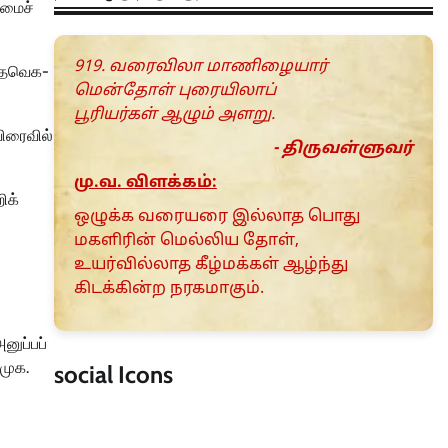
்மைச்
919. வரைவிலா மாணிழையார்
, தவெக-
மென்தோள் புரையிலாப்
பூரியர்கள் ஆழும் அளறு.
விரைவில்
- திருவள்ளுவர்
மு.வ. விளக்கம்:
ிக்
ஒழுக்க வரையரை இல்லாத பொது
மகளிரின் மெல்லிய தோள்,
உயர்வில்லாத கீழ்மக்கள் ஆழ்ந்து
கிடக்கின்ற நரகமாகும்.
னுப்பப்
ிமுக.
social Icons