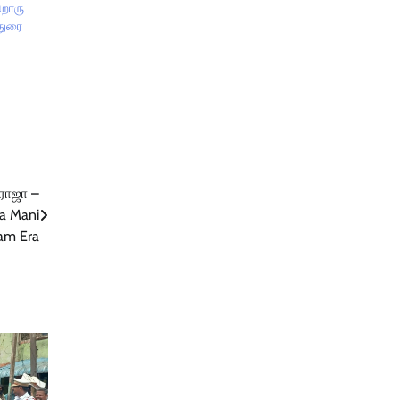
்றொரு
துரை
ராஜா –
ja Mani
am Era