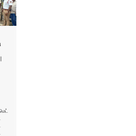
ு
|
மெட்
்
்
்