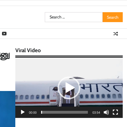
Search
for:
Viral Video
்னு
Video
Player
00:00
03:54