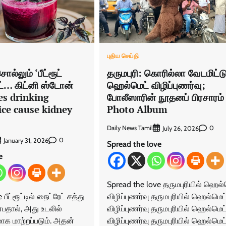
புதிய செய்தி
ல்லும் ‘பீட்ரூட்
தருமபுரி: கொரில்லா வேடமிட்ட
ட்… கிட்னி ஸ்டோன்
ஹெல்மெட் விழிப்புணர்வு;
es drinking
போலீஸாரின் நூதனப் பிரசாரம் 
ice cause kidney
Photo Album
Daily News Tamil
0
July 26, 2026
0
January 31, 2026
Spread the love
e
Spread the love தருமபுரியில் ஹெல்
பீட்ரூட்டில் நைட்ரேட் சத்து
விழிப்புணர்வு தருமபுரியில் ஹெல்மெட
பதால், அது உடலில்
விழிப்புணர்வு தருமபுரியில் ஹெல்மெட
ாக மாற்றப்படும். அதன்
விழிப்புணர்வு தருமபுரியில் ஹெல்மெட