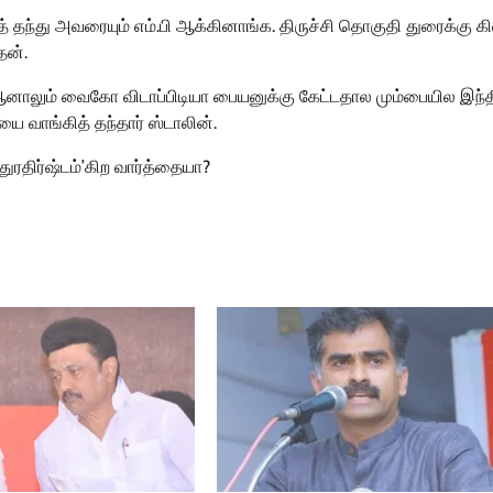
 தந்து அவரையும் எம்.பி ஆக்கினாங்க. திருச்சி தொகுதி துரைக்கு க
ேன்.
். ஆனாலும் வைகோ விடாப்பிடியா பையனுக்கு கேட்டதால மும்பையில இந்
யை வாங்கித் தந்தார் ஸ்டாலின்.
துரதிர்ஷ்டம்’கிற வார்த்தையா?