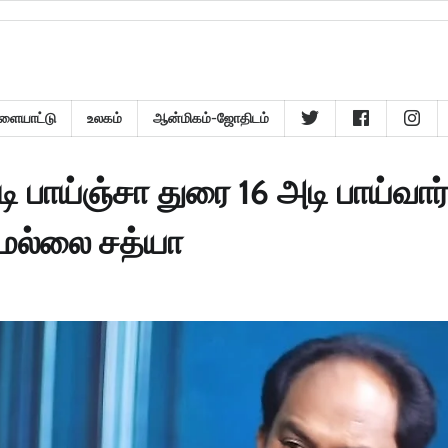
ளையாட்டு
உலகம்
ஆன்மிகம்-ஜோதிடம்
பாய்ஞ்சா துரை 16 அடி பாய்வார
- மல்லை சத்யா