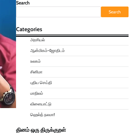
Search
Search
Categories
அரசியல்
ஆன்மிகம்-ஜோதிடம்
உலகம்
சினிமா
புதிய செய்தி
மாநிலம்
விளையாட்டு
ஹெல்த் நலமா!
தினம் ஒரு திருக்குறள்