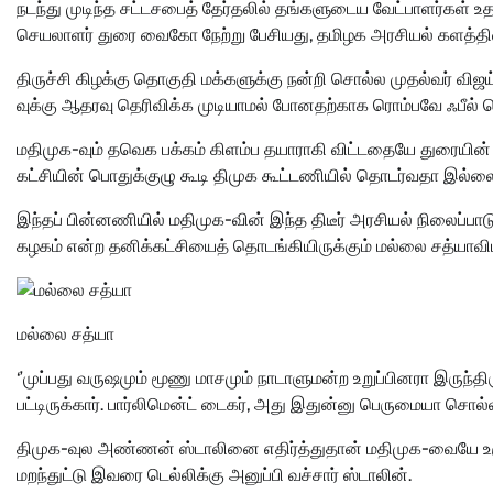
நடந்து முடிந்த சட்டசபைத் தேர்தலில் தங்களுடைய வேட்பாளர்கள் உத
செயலாளர் துரை வைகோ நேற்று பேசியது, தமிழக அரசியல் களத்தில் 
திருச்சி கிழக்கு தொகுதி மக்களுக்கு நன்றி சொல்ல முதல்வர் வ
வுக்கு ஆதரவு தெரிவிக்க முடியாமல் போனதற்காக ரொம்பவே ஃபீல் செய
மதிமுக-வும் தவெக பக்கம் கிளம்ப தயாராகி விட்டதையே துரையின் பே
கட்சியின் பொதுக்குழு கூடி திமுக கூட்டணியில் தொடர்வதா இல்ல
இந்தப் பின்னணியில் மதிமுக-வின் இந்த திடீர் அரசியல் நிலைப்பாடு 
கழகம் என்ற தனிக்கட்சியைத் தொடங்கியிருக்கும் மல்லை சத்யாவி
மல்லை சத்யா
‘’முப்பது வருஷமும் மூணு மாசமும் நாடாளுமன்ற உறுப்பினரா இருந்
பட்டிருக்கார். பார்லிமென்ட் டைகர், அது இதுன்னு பெருமையா சொல
திமுக-வுல அண்ணன் ஸ்டாலினை எதிர்த்துதான் மதிமுக-வையே உருவ
மறந்துட்டு இவரை டெல்லிக்கு அனுப்பி வச்சார் ஸ்டாலின்.