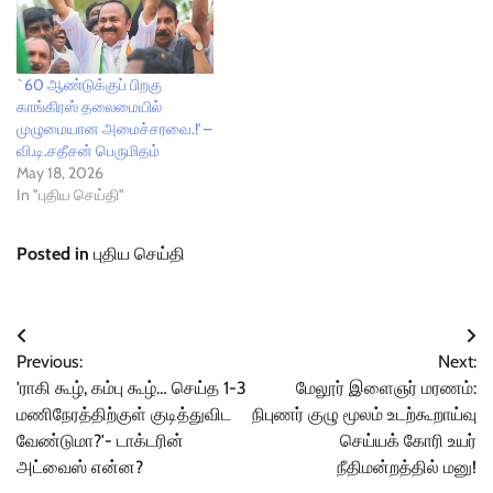
`60 ஆண்டுக்குப் பிறகு
காங்கிரஸ் தலைமையில்
முழுமையான அமைச்சரவை.!' –
வி.டி.சதீசன் பெருமிதம்
May 18, 2026
In "புதிய செய்தி"
Posted in
புதிய செய்தி
Post
Previous:
Next:
navigation
'ராகி கூழ், கம்பு கூழ்… செய்த 1-3
மேலூர் இளைஞர் மரணம்:
மணிநேரத்திற்குள் குடித்துவிட
நிபுணர் குழு மூலம் உடற்கூறாய்வு
வேண்டுமா?'- டாக்டரின்
செய்யக் கோரி உயர்
அட்வைஸ் என்ன?
நீதிமன்றத்தில் மனு!