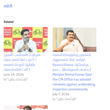
நன்றி
Related
'முதலீட்டாளர்களிடம் திமுக
அமைச்சர்களுக்கு முதல்வர்
அரசு பணம் கேட்டதா?' –
அலுவலகம் ‘ரெட் கார்டு’..
கவனம் பெறும் ஆந்திர
தேவையில்லாத ஆய்வுக்கு
அமைச்சரின் ட்வீட்!
தடை.. நிர்மல்குமார் பரபரப்பு |
June 24, 2026
Minister Nirmal Kumar Said
In "புதிய செய்தி"
the CM Office has advised
ministers against undertaking
inspection unnecessarily
July 7, 2026
In "புதிய செய்தி"