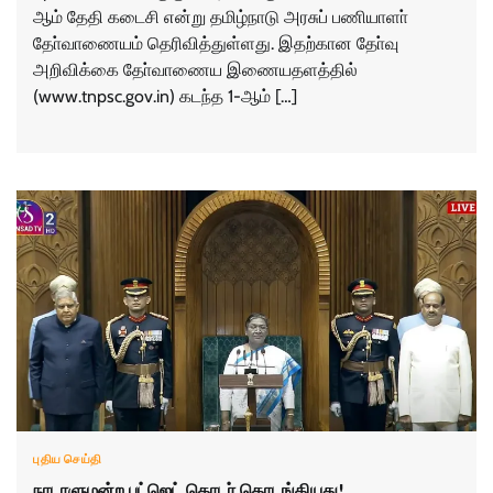
ஆம் தேதி கடைசி என்று தமிழ்நாடு அரசுப் பணியாளா்
தோ்வாணையம் தெரிவித்துள்ளது. இதற்கான தோ்வு
அறிவிக்கை தோ்வாணைய இணையதளத்தில்
(www.tnpsc.gov.in) கடந்த 1-ஆம் […]
புதிய செய்தி
நாடாளுமன்ற பட்ஜெட் தொடர் தொடங்கியது!