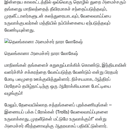
இன்றைய காலகட்டத்தில் ஒவ்வொரு தொழில் துறை அமைச்சரும்
தங்களது மாநிலத்தைத் தீவிரமாகச் சந்தைப்படுத்தவும்,
முதலீட்டாளர்களுடன் கலந்துரையாடவும், வேலைவாய்ப்பை
உருவாக்குபவர்கள் மத்தியில் நம்பிக்கையை ஏற்படுத்தவும்
வேண்டியுள்ளது.
தெலங்கானா அமைச்சர் நாரா லோகேஷ்
மாநிலங்கள் தங்களைச் சுறுசுறுப்பாக்கிக் கொண்டு, இந்தியாவின்
வளர்ச்சிச் சக்கரத்தை வேகப்படுத்த வேண்டும் என்று பிரதமர்
மோடி பலமுறை ஊக்குவித்துள்ளார். நிச்சயமாக, ஆந்திரப்
பிரதேசம் தமிழ்நாட்டிற்கு ஒரு ஆரோக்கியமான போட்டியை
வழங்கும்!
மேலும், தேவையில்லாத சத்தங்களைப் புறக்கணியுங்கள் –
இணையப் பக்க ட்ரோல்கள் (Trolls) வேலைவாய்ப்புகளை
உருவாக்காது, முதலீடுகள் மட்டுமே உருவாக்கும்!” என்று
அமைச்சர் கீர்த்தனாவுக்கு ஆதரவாகப் பதிவிட்டுள்ளார்.