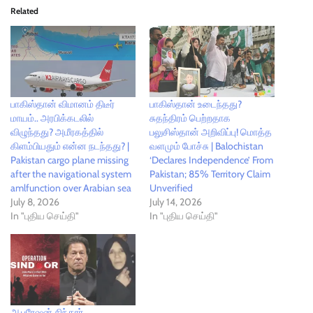
Related
பாகிஸ்தான் விமானம் திடீர்
பாகிஸ்தான் உடைந்தது?
மாயம்.. அரபிக்கடலில்
சுதந்திரம் பெற்றதாக
விழுந்தது? அமீரகத்தில்
பலுசிஸ்தான் அறிவிப்பு! மொத்த
கிளம்பியதும் என்ன நடந்தது? |
வளமும் போச்சு | Balochistan
Pakistan cargo plane missing
‘Declares Independence’ From
after the navigational system
Pakistan; 85% Territory Claim
amlfunction over Arabian sea
Unverified
July 8, 2026
July 14, 2026
In "புதிய செய்தி"
In "புதிய செய்தி"
ஆபரேஷன் சிந்தூர்..