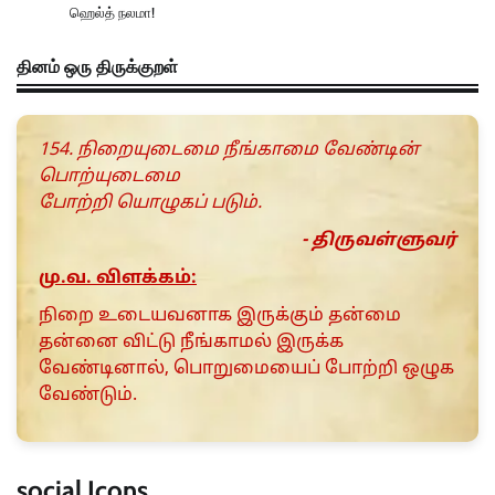
ஹெல்த் நலமா!
தினம் ஒரு திருக்குறள்
154. நிறையுடைமை நீங்காமை வேண்டின்
பொற்யுடைமை
போற்றி யொழுகப் படும்.
- திருவள்ளுவர்
மு.வ. விளக்கம்:
நிறை உடையவனாக இருக்கும் தன்மை
தன்னை விட்டு நீங்காமல் இருக்க
வேண்டினால், பொறுமையைப் போற்றி ஒழுக
வேண்டும்.
social Icons