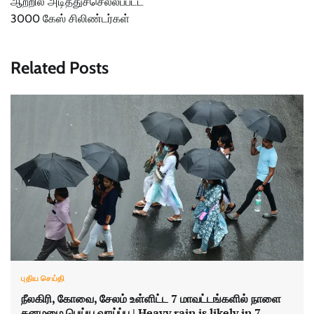
ஆற்றில் அடித்துச்செல்லப்பட்ட
3000 கேஸ் சிலிண்டர்கள்
Related Posts
புதிய செய்தி
நீலகிரி, கோவை, சேலம் உள்ளிட்ட 7 மாவட்டங்களில் நாளை
கனமழை பெய்ய வாய்ப்பு | Heavy rain is likely in 7