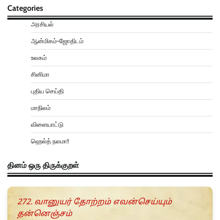
Categories
அரசியல்
ஆன்மிகம்-ஜோதிடம்
உலகம்
சினிமா
புதிய செய்தி
மாநிலம்
விளையாட்டு
ஹெல்த் நலமா!
தினம் ஒரு திருக்குறள்
272. வானுயர் தோற்றம் எவன்செய்யும்
தன்னெஞ்சம்