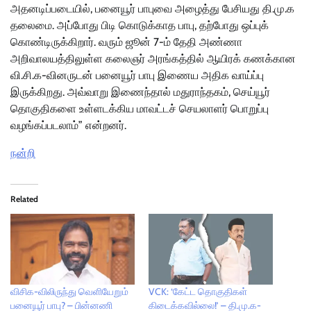
அதனடிப்படையில், பனையூர் பாபுவை அழைத்து பேசியது தி.மு.க
தலைமை. அப்போது பிடி கொடுக்காத பாபு, தற்போது ஒப்புக்
கொண்டிருக்கிறார். வரும் ஜூன் 7-ம் தேதி அண்ணா
அறிவாலயத்திலுள்ள கலைஞர் அரங்கத்தில் ஆயிரக் கணக்கான
வி.சி.க-வினருடன் பனையூர் பாபு இணைய அதிக வாய்ப்பு
இருக்கிறது. அவ்வாறு இணைந்தால் மதுராந்தகம், செய்யூர்
தொகுதிகளை உள்ளடக்கிய மாவட்டச் செயலாளர் பொறுப்பு
வழங்கப்படலாம்” என்றனர்.
நன்றி
Related
விசிக-விலிருந்து வெளியேறும்
VCK: ‘கேட்ட தொகுதிகள்
பனையூர் பாபு? – பின்னணி
கிடைக்கவில்லை!’ – தி.மு.க-