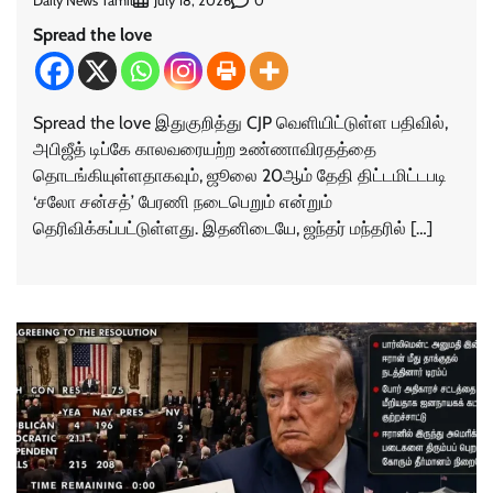
Daily News Tamil
0
July 18, 2026
Spread the love
Spread the love இதுகுறித்து CJP வெளியிட்டுள்ள பதிவில்,
அபிஜீத் டிப்கே காலவரையற்ற உண்ணாவிரதத்தை
தொடங்கியுள்ளதாகவும், ஜூலை 20ஆம் தேதி திட்டமிட்டபடி
‘சலோ சன்சத்’ பேரணி நடைபெறும் என்றும்
தெரிவிக்கப்பட்டுள்ளது. இதனிடையே, ஜந்தர் மந்தரில் […]