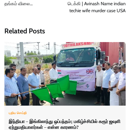
தங்கம் விலை…
டெக்கி | Avinash Narne indian
techie wife murder case USA
Related Posts
புதிய செய்தி
இந்தியா – இங்கிலாந்து ஒப்பந்தம்; மகிழ்ச்சியில் கரூர் ஜவுளி
ஏற்றுமதியாளர்கள் – என்ன காரணம்?