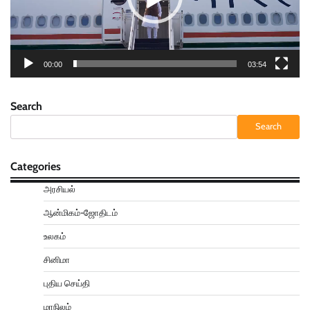
00:00
03:54
Search
Search
Categories
அரசியல்
ஆன்மிகம்-ஜோதிடம்
உலகம்
சினிமா
புதிய செய்தி
மாநிலம்