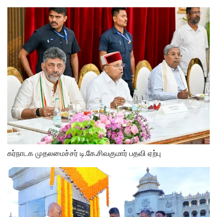
கர்நாடக முதலமைச்சர் டி.கே.சிவகுமார் பதவி ஏற்பு