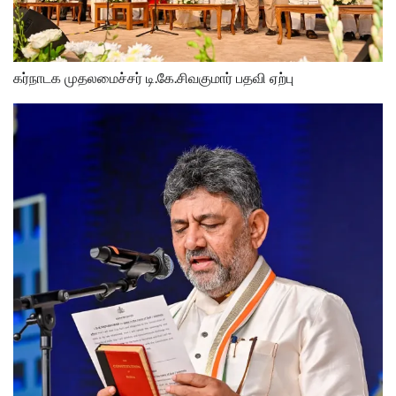
கர்நாடக முதலமைச்சர் டி.கே.சிவகுமார் பதவி ஏற்பு