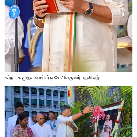
கர்நாடக முதலமைச்சர் டி.கே.சிவகுமார் பதவி ஏற்பு