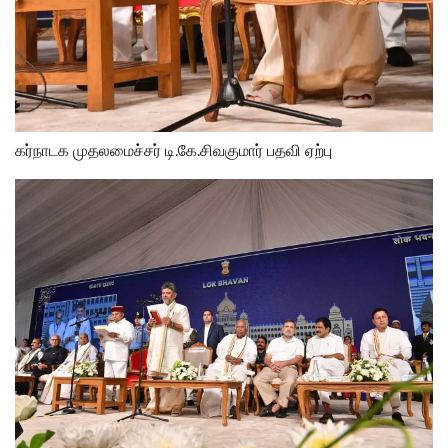
கர்நாடக முதலமைச்சர் டி.கே.சிவகுமார் பதவி ஏற்பு