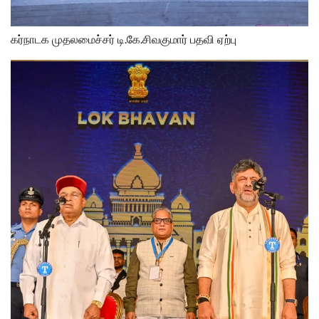
கர்நாடக முதலமைச்சர் டி.கே.சிவகுமார் பதவி ஏற்பு