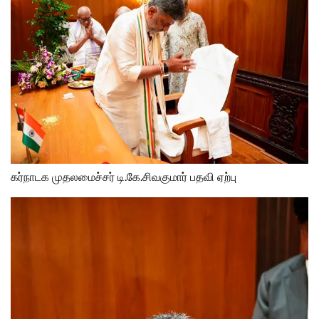
கர்நாடக முதலமைச்சர் டி.கே.சிவகுமார் பதவி ஏற்பு