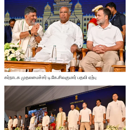
கர்நாடக முதலமைச்சர் டி.கே.சிவகுமார் பதவி ஏற்பு