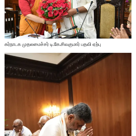
கர்நாடக முதலமைச்சர் டி.கே.சிவகுமார் பதவி ஏற்பு