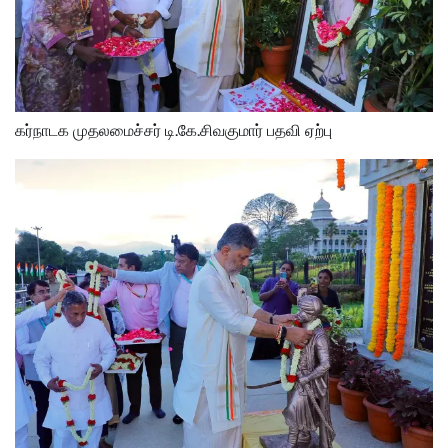
கர்நாடக முதலமைச்சர் டி.கே.சிவகுமார் பதவி ஏற்பு