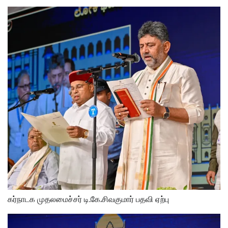
கர்நாடக முதலமைச்சர் டி.கே.சிவகுமார் பதவி ஏற்பு