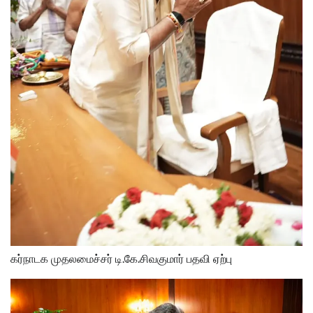
கர்நாடக முதலமைச்சர் டி.கே.சிவகுமார் பதவி ஏற்பு