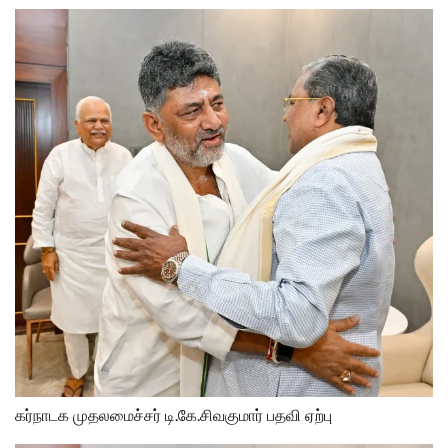
கர்நாடக முதலமைச்சர் டி.கே.சிவகுமார் பதவி ஏற்பு