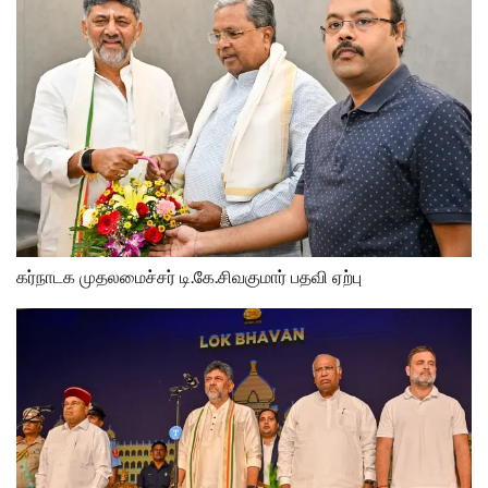
கர்நாடக முதலமைச்சர் டி.கே.சிவகுமார் பதவி ஏற்பு