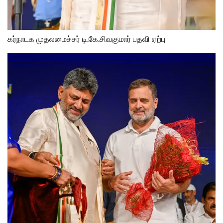
கர்நாடக முதலமைச்சர் டி.கே.சிவகுமார் பதவி ஏற்பு