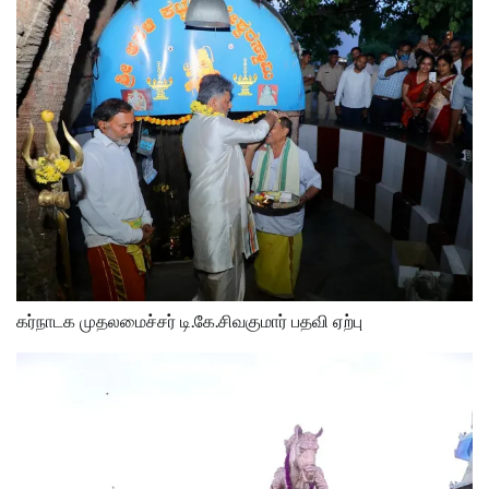
கர்நாடக முதலமைச்சர் டி.கே.சிவகுமார் பதவி ஏற்பு