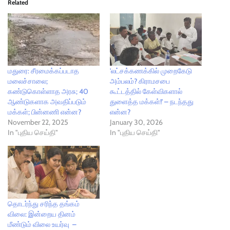
Related
மதுரை: சீரமைக்கப்படாத
'லட்சக்கணக்கில் முறைகேடு
மலைச்சாலை;
அம்பலம்? கிராமசபை
கண்டுகொள்ளாத அரசு; 40
கூட்டத்தில் கேள்விகளால்
ஆண்டுகளாக அவதிப்படும்
துளைத்த மக்கள்!' – நடந்தது
மக்கள்; பின்னணி என்ன?
என்ன?
November 22, 2025
January 30, 2026
In "புதிய செய்தி"
In "புதிய செய்தி"
தொடர்ந்து சரிந்த தங்கம்
விலை: இன்றைய தினம்
மீண்டும் விலை உயர்வு –