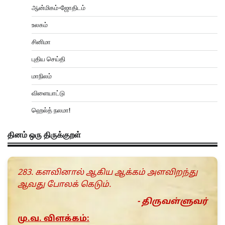
ஆன்மிகம்-ஜோதிடம்
உலகம்
சினிமா
புதிய செய்தி
மாநிலம்
விளையாட்டு
ஹெல்த் நலமா!
தினம் ஒரு திருக்குறள்
283. களவினால் ஆகிய ஆக்கம் அளவிறந்து
ஆவது போலக் கெடும்.
- திருவள்ளுவர்
மு.வ. விளக்கம்: