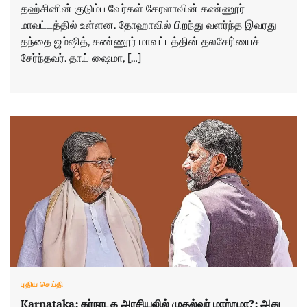
தஹ்சினின் குடும்ப வேர்கள் கேரளாவின் கண்ணூர்
மாவட்டத்தில் உள்ளன. தோஹாவில் பிறந்து வளர்ந்த இவரது
தந்தை ஜம்ஷித், கண்ணூர் மாவட்டத்தின் தலசேரி்யைச்
சேர்ந்தவர். தாய் ஷைமா, […]
புதிய செய்தி
Karnataka: கர்நாடக அரசியலில் முதல்வர் மாற்றமா?: அது