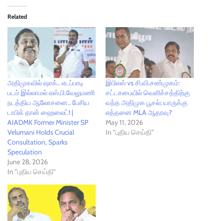
Related
அதிமுகவில் ஷாக்.. எடப்பாடி
இபிஎஸ் vs சி.வி.சண்முகம்:
படம் இல்லாமல் எஸ்.பி.வேலுமணி
சட்டசபையில் வெளிச்சத்திற்கு
நடத்திய ஆலோசனை.. பேசிய
வந்த அதிமுக பூசல்; யாருக்கு
டாபிக் தான் ஹைலைட்! |
எத்தனை MLA ஆதரவு?
AIADMK Former Minister SP
May 11, 2026
Velumani Holds Crucial
In "புதிய செய்தி"
Consultation, Sparks
Speculation
June 28, 2026
In "புதிய செய்தி"