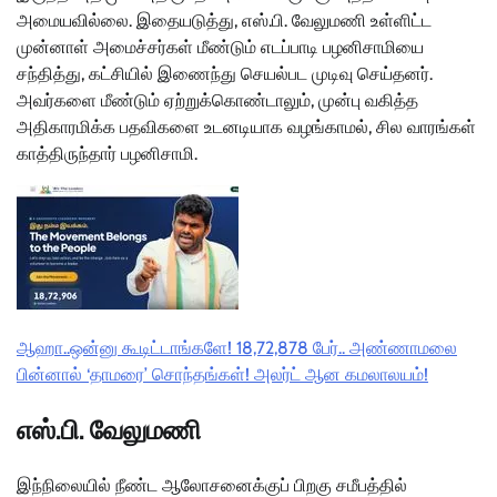
அமையவில்லை. இதையடுத்து, எஸ்.பி. வேலுமணி உள்ளிட்ட
முன்னாள் அமைச்சர்கள் மீண்டும் எடப்பாடி பழனிசாமியை
சந்தித்து, கட்சியில் இணைந்து செயல்பட முடிவு செய்தனர்.
அவர்களை மீண்டும் ஏற்றுக்கொண்டாலும், முன்பு வகித்த
அதிகாரமிக்க பதவிகளை உடனடியாக வழங்காமல், சில வாரங்கள்
காத்திருந்தார் பழனிசாமி.
ஆஹா..ஒன்னு கூடிட்டாங்களே! 18,72,878 பேர்.. அண்ணாமலை
பின்னால் ‘தாமரை’ சொந்தங்கள்! அலர்ட் ஆன கமலாலயம்!
எஸ்.பி. வேலுமணி
இந்நிலையில் நீண்ட ஆலோசனைக்குப் பிறகு சமீபத்தில்