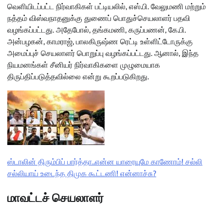
வெளியிடப்பட்ட நிர்வாகிகள் பட்டியலில், எஸ்.பி. வேலுமணி மற்றும்
நத்தம் விஸ்வநாதனுக்கு துணைப் பொதுச்செயலாளர் பதவி
வழங்கப்பட்டது. அதேபோல், தங்கமணி, கருப்பணன், கே.பி.
அன்பழகன், காமராஜ், பாலகிருஷ்ண ரெட்டி உள்ளிட்டோருக்கு
அமைப்புச் செயலாளர் பொறுப்பு வழங்கப்பட்டது. ஆனால், இந்த
நியமனங்கள் சீனியர் நிர்வாகிகளை முழுமையாக
திருப்திப்படுத்தவில்லை என்று கூறப்படுகிறது.
ஸ்டாலின் திரும்பிப் பார்த்தா..என்ன யாரையுமே காணோம்! சல்லி
சல்லியாய் உடைந்த திமுக கூட்டணி! என்னாச்சு?
மாவட்டச் செயலாளர்