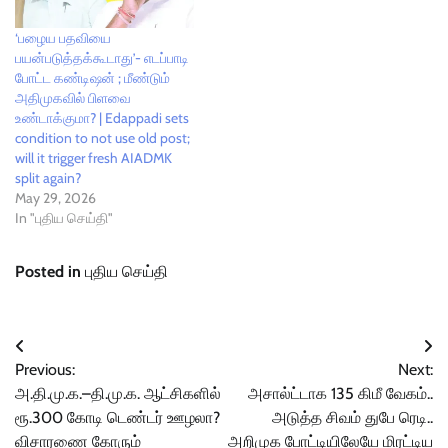
‘பழைய பதவியை
பயன்படுத்தக்கூடாது’- எடப்பாடி
போட்ட கண்டிஷன் ; மீண்டும்
அதிமுகவில் பிளவை
உண்டாக்குமா? | Edappadi sets
condition to not use old post;
will it trigger fresh AIADMK
split again?
May 29, 2026
In "புதிய செய்தி"
Posted in
புதிய செய்தி
Post
Previous:
Next:
navigation
அ.தி.மு.க.–தி.மு.க. ஆட்சிகளில்
அசால்ட்டாக 135 கிமீ வேகம்..
ரூ.300 கோடி டெண்டர் ஊழலா?
அடுத்த சிவம் துபே ரெடி..
விசாரணை கோரும்
அறிமுக போட்டியிலேயே மிரட்டிய