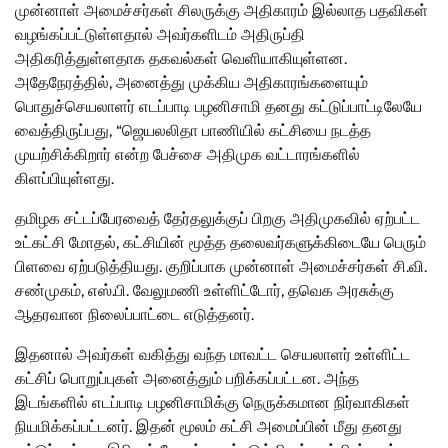
முன்னாள் அமைச்சர்கள் சிலருக்கு அதிகாரம் இல்லாத பதவிகள்
வழங்கப்பட்டுள்ளதால் அவர்களிடம் அதிருப்தி
அதிகரித்துள்ளதாக தகவல்கள் வெளியாகியுள்ளன.
அதேநேரத்தில், அனைத்து முக்கிய அதிகாரங்களையும்
பொதுச்செயலாளர் எடப்பாடி பழனிசாமி தனது கட்டுப்பாட்டிலேயே
வைத்திருப்பது, “ஜெயலலிதா பாணியில் கட்சியை நடத்த
முயற்சிக்கிறார் என்ற பேச்சை அதிமுக வட்டாரங்களில்
கிளப்பியுள்ளது.
தமிழக சட்டப்பேரவைத் தேர்தலுக்குப் பிறகு அதிமுகவில் ஏற்பட்ட
உட்கட்சி மோதல், கட்சியின் மூத்த தலைவர்களுக்கிடையே பெரும்
பிளவை ஏற்படுத்தியது. குறிப்பாக முன்னாள் அமைச்சர்கள் சி.வி.
சண்முகம், எஸ்.பி. வேலுமணி உள்ளிட்டோர், தவெக அரசுக்கு
ஆதரவான நிலைப்பாட்டை எடுத்தனர்.
இதனால் அவர்கள் வகித்து வந்த மாவட்ட செயலாளர் உள்ளிட்ட
கட்சிப் பொறுப்புகள் அனைத்தும் பறிக்கப்பட்டன. அந்த
இடங்களில் எடப்பாடி பழனிசாமிக்கு நெருக்கமான நிர்வாகிகள்
நியமிக்கப்பட்டனர். இதன் மூலம் கட்சி அமைப்பின் மீது தனது