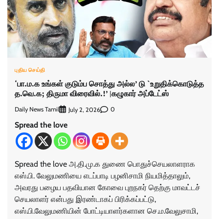
புதிய செய்தி
‘பா.ம.க உங்கள் குடும்ப சொத்து அல்ல’ டு `உறுதிக்கொடுத்த
த.வெ.க; திருமா விரைவில்.!’ |கழுகார் அப்டேட்ஸ்
Daily News Tamil
0
July 2, 2026
Spread the love
Spread the love அ.தி.மு.க துணை பொதுச்செயலாளராக
எஸ்.பி. வேலுமணியை எடப்பாடி பழனிசாமி நியமித்தாலும்,
அவரது பழைய பதவியான கோவை புறநகர் தெற்கு மாவட்டச்
செயலாளர் என்பது இரண்டாகப் பிரிக்கப்பட்டு,
எஸ்.பி.வேலுமணியின் போட்டியாளர்களான செ.ம.வேலுசாமி,