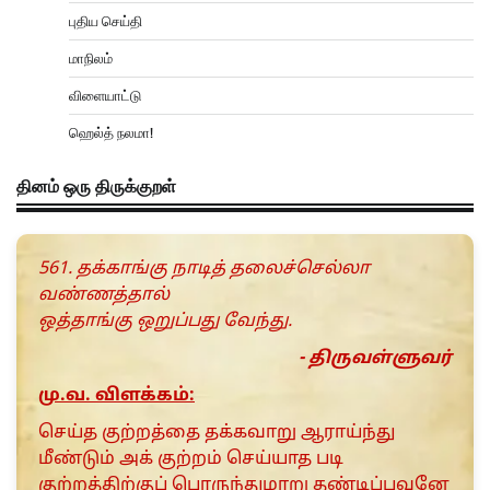
புதிய செய்தி
மாநிலம்
விளையாட்டு
ஹெல்த் நலமா!
தினம் ஒரு திருக்குறள்
561. தக்காங்கு நாடித் தலைச்செல்லா
வண்ணத்தால்
ஒத்தாங்கு ஒறுப்பது வேந்து.
- திருவள்ளுவர்
மு.வ. விளக்கம்:
செய்த குற்றத்தை தக்கவாறு ஆராய்ந்து
மீண்டும் அக் குற்றம் செய்யாத படி
குற்றத்திற்குப் பொருந்துமாறு தண்டிப்பவனே