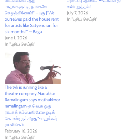
வாடகையை ஆறு
அமைப்பு தேவை..” – மோகன் ஜி
மாதங்களுக்கு நாங்களே
வலியுறுத்தல்.!
செலுத்தினோம்!” – பகு |”We
July 7, 2026
ourselves paid the house rent
In "புதிய செய்தி"
for artists like Satyendran for
six months!” — Bagu
June 1, 2026
In "புதிய செய்தி"
The tvk is running like a
theatre company Madukkur
Ramalingam says mathukkoor
ramalingam-த.வெ.க ஒரு
நாடகக் கம்பெனி போல ஓடிக்
கொண்டிருக்கிறது”- மதுக்கூர்
ராமலிங்கம்
February 16, 2026
In "புதிய செய்தி"