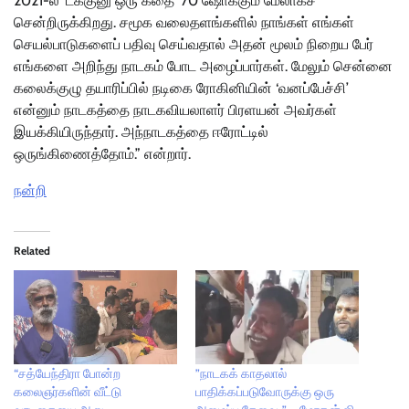
2021-ல் ‘டக்குனு ஒரு கதை’ 70 ஷோக்கும் மேலாகச்
சென்றிருக்கிறது. சமூக வலைதளங்களில் நாங்கள் எங்கள்
செயல்பாடுகளைப் பதிவு செய்வதால் அதன் மூலம் நிறைய பேர்
எங்களை அறிந்து நாடகம் போட அழைப்பார்கள். மேலும் சென்னை
கலைக்குழு தயாரிப்பில் நடிகை ரோகினியின் ‘வனப்பேச்சி’
என்னும் நாடகத்தை நாடகவியலாளர் பிரளயன் அவர்கள்
இயக்கியிருந்தார். அந்நாடகத்தை ஈரோட்டில்
ஒருங்கிணைத்தோம்.” என்றார்.
நன்றி
Related
“சத்யேந்திரா போன்ற
”நாடகக் காதலால்
கலைஞர்களின் வீட்டு
பாதிக்கப்படுவோருக்கு ஒரு