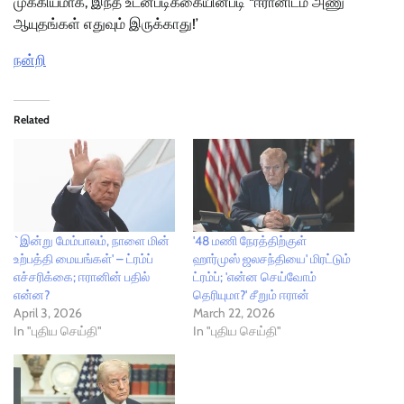
முக்கியமாக, இந்த உடன்படிக்கையின்படி “ஈரானிடம் அணு
ஆயுதங்கள் எதுவும் இருக்காது!’
நன்றி
Related
`இன்று மேம்பாலம், நாளை மின்
'48 மணி நேரத்திற்குள்
உற்பத்தி மையங்கள்' – ட்ரம்ப்
ஹார்முஸ் ஜலசந்தியை' மிரட்டும்
எச்சரிக்கை; ஈரானின் பதில்
ட்ரம்ப்; 'என்ன செய்வோம்
என்ன?
தெரியுமா?' சீறும் ஈரான்
April 3, 2026
March 22, 2026
In "புதிய செய்தி"
In "புதிய செய்தி"