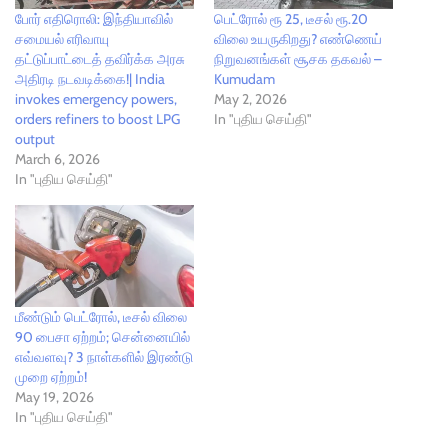
போர் எதிரொலி: இந்தியாவில்
பெட்ரோல் ரூ 25, டீசல் ரூ.20
சமையல் எரிவாயு
விலை உயருகிறது? எண்ணெய்
தட்டுப்பாட்டைத் தவிர்க்க அரசு
நிறுவனங்கள் சூசக தகவல் –
அதிரடி நடவடிக்கை!| India
Kumudam
invokes emergency powers,
May 2, 2026
orders refiners to boost LPG
In "புதிய செய்தி"
output
March 6, 2026
In "புதிய செய்தி"
மீண்டும் பெட்ரோல், டீசல் விலை
90 பைசா ஏற்றம்; சென்னையில்
எவ்வளவு? 3 நாள்களில் இரண்டு
முறை ஏற்றம்!
May 19, 2026
In "புதிய செய்தி"