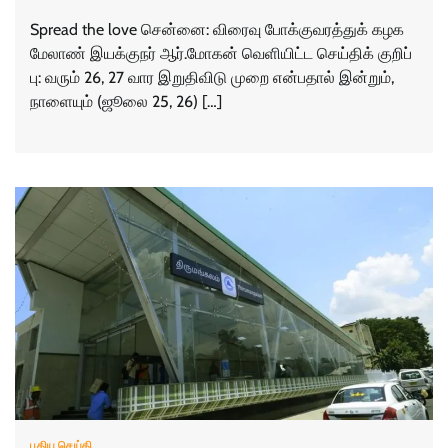
Spread the love சென்னை: விரைவு போக்​கு​வரத்​துக் கழக
மேலாண் இயக்​குநர் ஆர்​.மோகன் வெளி​யிட்ட செய்​திக்​ குறிப்​
பு: வரும் 26, 27 வார இறுதிவிடு​ முறை என்​ப​தால் இன்​றும்,
நாளை​யும் (ஜூலை 25, 26) […]
புதிய செய்தி