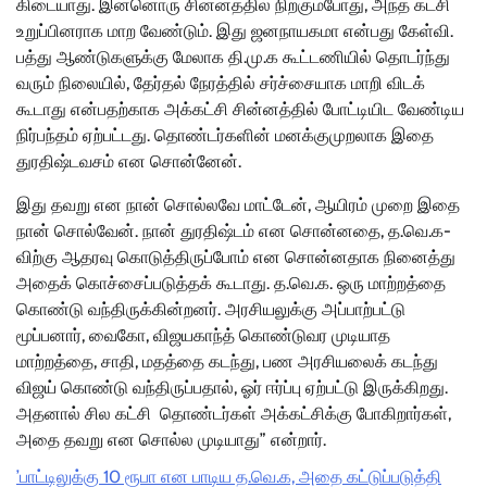
கிடையாது. இன்னொரு சின்னத்தில் நிற்கும்போது, அந்த கட்சி
உறுப்பினராக மாற வேண்டும். இது ஜனநாயகமா என்பது கேள்வி.
பத்து ஆண்டுகளுக்கு மேலாக தி.மு.க கூட்டணியில் தொடர்ந்து
வரும் நிலையில், தேர்தல் நேரத்தில் சர்ச்சையாக மாறி விடக்
கூடாது என்பதற்காக அக்கட்சி சின்னத்தில் போட்டியிட வேண்டிய
நிர்பந்தம் ஏற்பட்டது. தொண்டர்களின் மனக்குமுறலாக இதை
துரதிஷ்டவசம் என சொன்னேன்.
இது தவறு என நான் சொல்லவே மாட்டேன், ஆயிரம் முறை இதை
நான் சொல்வேன். நான் துரதிஷ்டம் என சொன்னதை, த.வெ.க-
விற்கு ஆதரவு கொடுத்திருப்போம் என சொன்னதாக நினைத்து
அதைக் கொச்சைப்படுத்தக் கூடாது. த.வெ.க. ஒரு மாற்றத்தை
கொண்டு வந்திருக்கின்றனர். அரசியலுக்கு அப்பாற்பட்டு
மூப்பனார், வைகோ, விஜயகாந்த் கொண்டுவர முடியாத
மாற்றத்தை, சாதி, மதத்தை கடந்து, பண அரசியலைக் கடந்து
விஜய் கொண்டு வந்திருப்பதால், ஓர் ஈர்ப்பு ஏற்பட்டு இருக்கிறது.
அதனால் சில கட்சி தொண்டர்கள் அக்கட்சிக்கு போகிறார்கள்,
அதை தவறு என சொல்ல முடியாது” என்றார்.
’பாட்டிலுக்கு 10 ரூபா என பாடிய த.வெ.க, அதை கட்டுப்படுத்தி