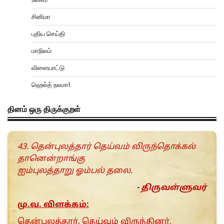
சினிமா
புதிய செய்தி
மாநிலம்
விளையாட்டு
ஹெல்த் நலமா!
தினம் ஒரு திருக்குறள்
43. தென்புலத்தார் தெய்வம் விருந்தொக்கல்
தானென்றாங்கு
ஐம்புலத்தாறு ஓம்பல் தலை.
- திருவள்ளுவர்
மு.வ. விளக்கம்:
தென்புலத்தார், தெய்வம் விருந்தினர்,