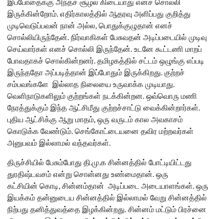
இப்போதைக்கு அந்தச் சூழல் கிடையாது எனச் சொல்லி
இருக்கின்றோம். எதிர்காலத்தில் ஆதரவு அளிப்பது குறித்து
முடிவெடுப்பவன் நான் அல்ல, பொதுக்குழுதான் எனச்
சொல்லியிருந்தேன். நிர்வாகிகள் பேசுவதன் அடிப்படையில் முடிவு
செய்வார்கள் எனச் சொல்லி இருந்தேன். உடனே கூட்டணி மாறப்
போவதாகச் சொல்கின்றனர். தமிழகத்தில் சட்டம் ஒழுங்கு எப்படி
இருந்ததோ அப்படித்தான் இப்போதும் இருக்கிறது. குற்றச்
சம்பவங்களே இல்லாத நிலையை உருவாக்க முடியாது.
வெளிநாடுகளிலும் குற்றங்கள் நடக்கின்றன. ஒவ்வொரு மணி
நேரத்துக்கும் இந்த ஆட்சிமீது குற்றச்சாட்டு வைக்கின்றார்கள்.
புதிய ஆட்சிக்கு ஆறு மாதம், ஒரு வருடம் கால அவகாசம்
கொடுக்க வேண்டும். செங்கோட்டையனை தவிர மற்றவர்கள்
அனுபவம் இல்லாமல் வந்தவர்கள்.
திருச்சியில் பேசும்போது தி.மு.க சின்னத்தில் போட்டியிட்டது
துரதிஷ்டவசம் என்று சொன்னது உண்மைதான். ஒரு
கட்சியின் கொடி, சின்னம்தான் அடிப்படை அடையாளங்கள். ஒரு
இயக்கம் தன்னுடைய சின்னத்தில் இல்லாமல் வேறு சின்னத்தில்
நிற்பது தனித்துவத்தை இழக்கின்றது. சின்னம் மட்டும் பிரச்னை