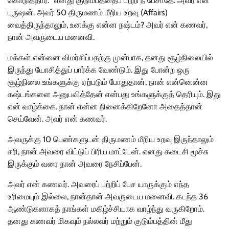
கொடுத்தார். ”எனது குடும்பத்தைப் பற்றி நீ பேசாதே. அவர் என்
புருஷன். அவர் 50 திருமணம் மீறிய உறவு (Affairs)
வைத்திருந்தாலும், உனக்கு என்ன நஷ்டம்? அவர் என் கணவர்,
நான் அவருடைய மனைவி.
மக்கள் என்னை விமர்சிப்பதற்கு முன்பாக, தனது சூழ்நிலையில்
இருந்து யோசித்துப் பார்க்க வேண்டும். இது போன்ற ஒரு
சூழ்நிலை உங்களுக்கு ஏற்படும் போதுதான், நான் என்னென்ன
கஷ்டங்களை அனுபவித்தேன் என்பது உங்களுக்குத் தெரியும். இது
என் வாழ்க்கை. நான் என்ன நினைக்கிறேனோ அதைத்தான்
செய்வேன். அவர் என் கணவர்.
அவருக்கு 10 பெண்களுடன் திருமணம் மீறிய உறவு இருந்தாலும்
சரி, நான் அவரை விட்டுப் பிரிய மாட்டேன். எனது கடைசி மூச்சு
இருக்கும் வரை நான் அவரை நேசிப்பேன்.
அவர் என் கணவர். அவரைப் பற்றிப் பேச யாருக்கும் எந்த
உரிமையும் இல்லை, நான்தான் அவருடைய மனைவி. கடந்த 36
ஆண்டுகளாகத் நாங்கள் மகிழ்ச்சியாக வாழ்ந்து வருகிறோம்.
தனது கணவர் மிகவும் நல்லவர் மற்றும் குடும்பத்தின் மீது