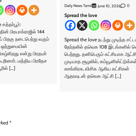
e
Daily News Tamil
0
June 10, 2026
Spread the love
சத்தா்பூா்:
தின் பிரயாக்ராஜில் 144
 பிறகு நடைபெற்று வரும்
Spread the love நடந்து முடிந்த சட்
 ஒற்றுமையின்
தேர்தலில் தவெக 108 இடங்களில் வெ
கழ்கிறது என்று பிரதமா்
பெற்றது. தனிபெரும் கட்சியாக ஆட்ச
கூறினாா். மத்திய பிரதேச
முடியாத சூழலில், கம்யூனிஸ்ட்டுக்கள
ூரில் […]
காங்கிரசு, விசிக ஆகிய கட்சிகள்
ஆதரவுடன் தவெக ஆட்சி […]
arked
*