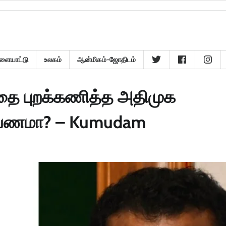
ளையாட்டு
உலகம்
ஆன்மிகம்-ஜோதிடம்
தை புறக்கணித்த அதிமுக
 பயணமா? – Kumudam