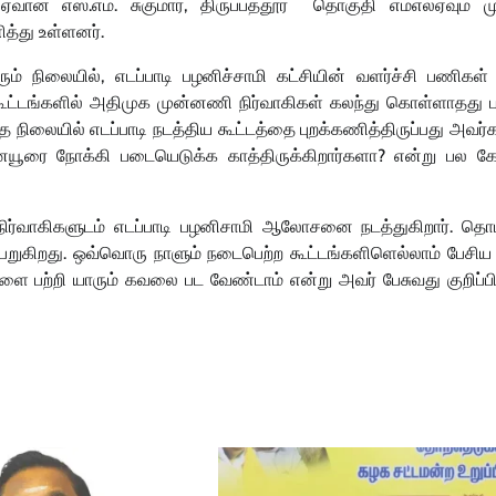
ான எஸ்.எம். சுகுமார், திருப்பத்தூர் தொகுதி எம்எல்ஏவும் ம
த்து உள்ளனர்.
ும் நிலையில், எடப்பாடி பழனிச்சாமி கட்சியின் வளர்ச்சி பணிகள் 
ட்டங்களில் அதிமுக முன்னணி நிர்வாகிகள் கலந்து கொள்ளாதது ப
நிலையில் எடப்பாடி நடத்திய கூட்டத்தை புறக்கணித்திருப்பது அவர்க
ரை நோக்கி படையெடுக்க காத்திருக்கிறார்களா? என்று பல கே
ட நிர்வாகிகளுடம் எடப்பாடி பழனிசாமி ஆலோசனை நடத்துகிறார். தொட
கிறது. ஒவ்வொரு நாளும் நடைபெற்ற கூட்டங்களிளெல்லாம் பேசிய எ
களை பற்றி யாரும் கவலை பட வேண்டாம் என்று அவர் பேசுவது குறிப்ப