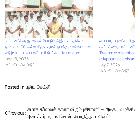
கூட்டணிக்கு தூண்டில் போடும் அதிமுக, தவெக
எடப்பாடி பழனிசா
நமக்கு எதிரி அல்ல திமுகதான் நமக்கு உண்மையான
கூட்டத்தை புறக்கணித
எதிரி: எடப்பாடி பழனிசாமி பேச்சு – Kumudam
Two more mla misse
June 13, 2026
edappadi palanisam
In "புதிய செய்தி"
July 7, 2026
In "புதிய செய்தி"
Posted in
புதிய செய்தி
Post
''சமரச தீர்வைக் காண விரும்புகிறேன்'' – அடிதடி வழக்கி
Previous:
அமைச்சர் மரியவில்சன் கொடுத்த `ட்விஸ்ட்'
navigation