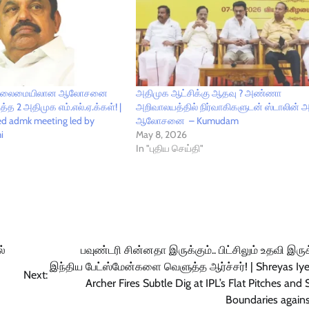
மி தலைமையிலான ஆலோசனை
அதிமுக ஆட்சிக்கு ஆதவு ? அண்ணா
்த 2 அதிமுக எம்.எல்.ஏ.க்கள்! |
அறிவாலயத்தில் நிர்வாகிகளுடன் ஸ்டாலின்
d admk meeting led by
ஆலோசனை – Kumudam
i
May 8, 2026
In "புதிய செய்தி"
ல்
பவுண்டரி சின்னதா இருக்கும்.. பிட்சிலும் உதவி இருக
இந்திய பேட்ஸ்மேன்களை வெளுத்த ஆர்ச்சர்! | Shreyas Iyer
Next:
Archer Fires Subtle Dig at IPL’s Flat Pitches and 
Boundaries agains