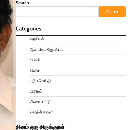
Search
Search
Categories
அரசியல்
ஆன்மிகம்-ஜோதிடம்
உலகம்
சினிமா
புதிய செய்தி
மாநிலம்
விளையாட்டு
ஹெல்த் நலமா!
தினம் ஒரு திருக்குறள்