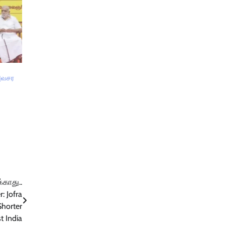
 அவசர
்காது..
: Jofra
Shorter
t India