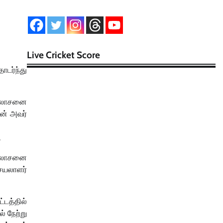
Live Cricket Score
ொடர்ந்து
 ஆலோசனை
ன் அவர்
.
 ஆலோசனை
ெயலாளர்
டத்தில்
 நேற்று