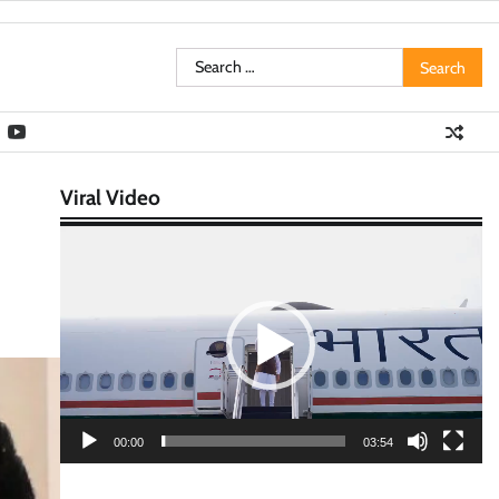
Search
for:
Viral Video
Video
Player
00:00
03:54