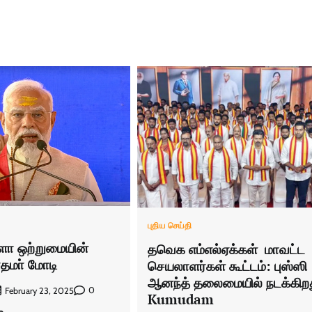
புதிய செய்தி
ளா ஒற்றுமையின்
தவெக எம்எல்ஏக்கள் மாவட்ட
ரதமா் மோடி
செயலாளர்கள் கூட்டம்: புஸ்ஸி
ஆனந்த் தலைமையில் நடக்கிற
0
February 23, 2025
Kumudam