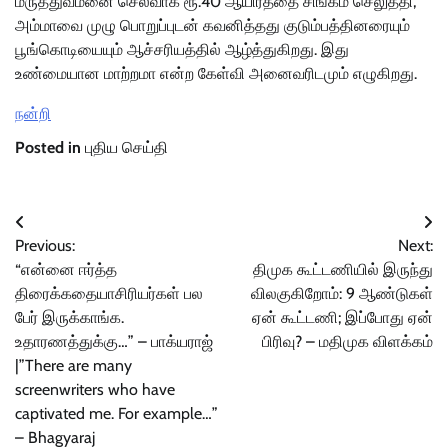
மருத்துவமனை செலவாக ரூ.40 ஆயிரத்தை சிங்கம் செலுத்தி,
அம்மாவை முழு பொறுப்புடன் கவனித்தது குடும்பத்தினரையும்
பூங்கொடியையும் ஆச்சரியத்தில் ஆழ்த்துகிறது. இது
உண்மையான மாற்றமா என்ற கேள்வி அனைவரிடமும் எழுகிறது.
நன்றி
Posted in
புதிய செய்தி
Post
Previous:
Next:
navigation
“என்னை ஈர்த்த
திமுக கூட்டணியில் இருந்து
திரைக்கதையாசிரியர்கள் பல
விலகுகிறோம்: 9 ஆண்டுகள்
பேர் இருக்காங்க.
ஏன் கூட்டணி; இப்போது ஏன்
உதாரணத்துக்கு…” – பாக்யராஜ்
பிரிவு? – மதிமுக விளக்கம்
|”There are many
screenwriters who have
captivated me. For example…”
– Bhagyaraj