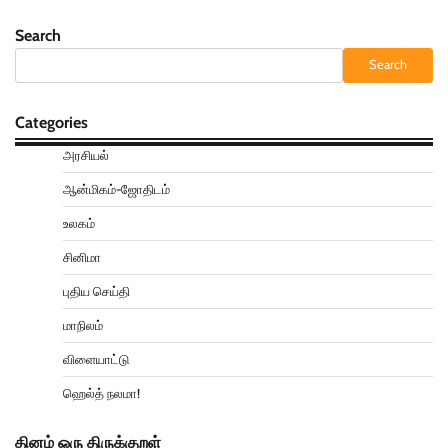
Search
Search
Categories
அரசியல்
ஆன்மிகம்-ஜோதிடம்
உலகம்
சினிமா
புதிய செய்தி
மாநிலம்
விளையாட்டு
ஹெல்த் நலமா!
தினம் ஒரு திருக்குறள்