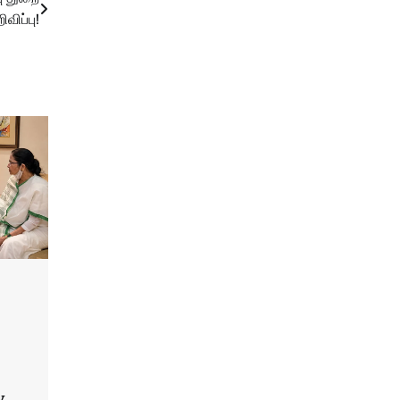
விப்பு!
y