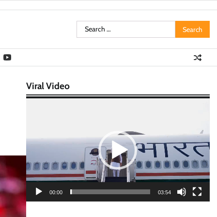
Search
for:
Viral Video
Video
Player
00:00
03:54