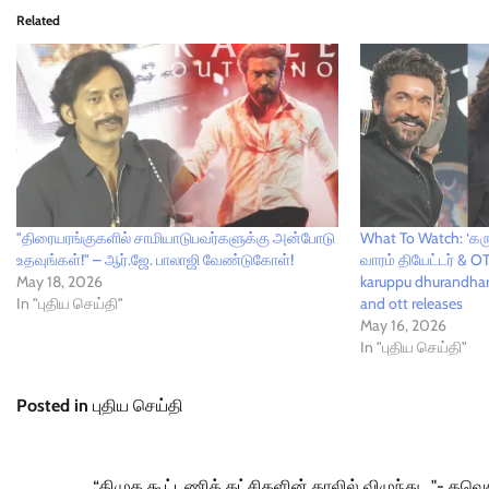
Related
"திரையரங்குகளில் சாமியாடுபவர்களுக்கு அன்போடு
What To Watch: ‘கருப்
உதவுங்கள்!" – ஆர்.ஜே. பாலாஜி வேண்டுகோள்!
வாரம் தியேட்டர் & OT
May 18, 2026
karuppu dhurandhar 
In "புதிய செய்தி"
and ott releases
May 16, 2026
In "புதிய செய்தி"
Posted in
புதிய செய்தி
“திமுக கூட்டணிக் கட்சிகளின் காலில் விழுந்து…"- தவ