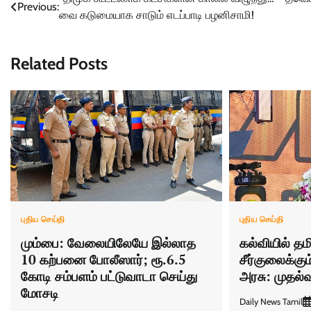
Post
Previous:
வை கடுமையாக சாடும் எடப்பாடி பழனிசாமி!
navigation
Related Posts
புதிய செய்தி
புதிய செய்தி
மும்பை: வேலையிலேயே இல்லாத
கல்வியில் தம
10 கற்பனை போலீஸார்; ரூ.6.5
சீர்குலைக்கும
கோடி சம்பளம் பட்டுவாடா செய்து
அரசு: முதல்வ
மோசடி
Daily News Tamil