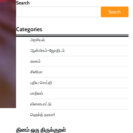
Search
Search
Categories
அரசியல்
ஆன்மிகம்-ஜோதிடம்
உலகம்
சினிமா
புதிய செய்தி
மாநிலம்
விளையாட்டு
ஹெல்த் நலமா!
தினம் ஒரு திருக்குறள்