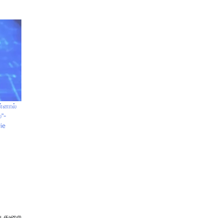
ன்னால்
ை”-
ie
ு துறை