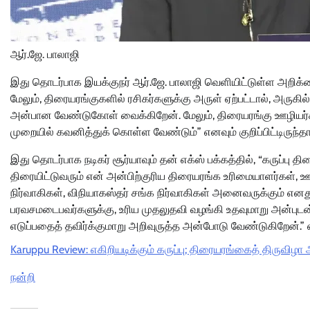
ஆர்.ஜே. பாலாஜி
இது தொடர்பாக இயக்குநர் ஆர்.ஜே. பாலாஜி வெளியிட்டுள்ள அறிக்கையி
மேலும், திரையரங்குகளில் ரசிகர்களுக்கு அருள் ஏற்பட்டால், அரு
அன்பான வேண்டுகோள் வைக்கிறேன். மேலும், திரையரங்கு ஊழியர
முறையில் கவனித்துக் கொள்ள வேண்டும்” எனவும் குறிப்பிட்டிருந்தார
இது தொடர்பாக நடிகர் சூர்யாவும் தன் எக்ஸ் பக்கத்தில், “கருப்பு 
திரையிட்டுவரும் என் அன்பிற்குரிய திரையரங்க உரிமையாளர்கள், ஊ
நிர்வாகிகள், விநியாகஸ்தர் சங்க நிர்வாகிகள் அனைவருக்கும் எனத
பரவசமடைபவர்களுக்கு, உரிய முதலுதவி வழங்கி உதவுமாறு அன்புடன
எடுப்பதைத் தவிர்க்குமாறு அறிவுருத்த அன்போடு வேண்டுகிறேன்.” எனக்
Karuppu Review: எகிறியடிக்கும் கருப்பு; திரையரங்கைத் திருவிழ
நன்றி