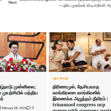
Next:
– புதிய முதல்வர் வி.டி.சதீசன் அறி
புதிய செய்தி
ிழ்நாடு முன்னிலை;
திரிணாமுல், தேசியவாத
் முயற்சியில் மத்திய
காங்கிரஸை காங்கிரஸில்
ர்
இணைக்க அழுத்தம் தீவிரம் |
trinamool congress ncp
0
February 28, 2025
merge with congress part