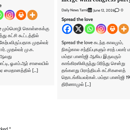
e
Daily News Tamil
0
June 12, 2026
Spread the love
ve மும்மொழி கொள்கைக்கு
ு கட்சி கூட்டத்தில்
கேற்பவிருப்பதாக முதல்வர்
Spread the love கடந்த காலமும்,
ர். முதல்வர் மு.க.
நிகழ்கால சந்திப்புகளும் சரத் பவார் ம
2 ஆவது
மம்தா பானர்ஜி ஆகிய இருவரும்
்டி, ஓ.எம்.ஆர் சாலையில்
காங்கிரஸிலிருந்து பிரிந்து சென்று
ி.ஏ மைதானத்தில் […]
தங்களது பிராந்தியக் கட்சிகளைத்
தொடங்கியவர்கள். மம்தா பானர்ஜி 19
திரிணாமுல் […]
arked
*