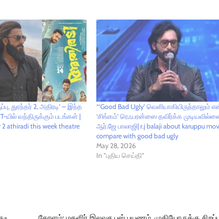
பு, துரந்தர் 2, அதிரடி’ – இந்த
“‘Good Bad Ugly’ வெளியாகியிருந்தாலும் எ
T-யில் வந்திருக்கும் படங்கள் |
‘சிங்கம்’ ரெஃபரன்ஸை தவிர்க்க முடியவில்ல
2 athiradi this week theatre
ஆர்.ஜே பாலாஜி| r.j balaji about karuppu mov
compare with good bad ugly
May 28, 2026
In "புதிய செய்தி"
ெக-
கேரளம்: மகளிர் இலவச பஸ் பயணம், முதியோருக்கு சிறப்ப