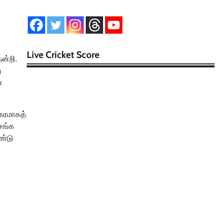
Live Cricket Score
ன்றி.
ு
ன
ிகரமாகத்
 சங்க
ண்டு