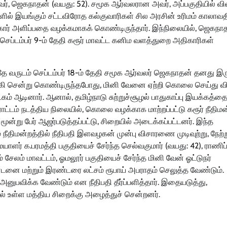
வந்தவர், ஜெகநாதன் (வயது: 52). சமூக ஆர்வலரான அவர், அப்பகுதியில் வ
ிகளில் இயங்கும் சட்டவிரோத கல்குவாரிகள் சில அரசின் உரிமம் காலா
 புகார் அளிப்பதை வழக்கமாகக் கொண்டிருந்தார். இந்நிலையில், ஜெகநா
செப்டம்பர் 9-ம் தேதி கரூர் மாவட்ட கனிம வளத்துறை அதிகாரிகள்
ே வருடம் செப்டம்பர் 18-ம் தேதி சமூக ஆர்வலர் ஜெகநாதன் தனது இர
க்கி சென்று கொண்டிருந்தபோது, மினி வேனை ஏற்றி கொலை செய்து விட
ஆடினார். ஆனால், தமிழ்நாடு சுற்றுச்சூழல் பாதுகாப்பு இயக்கத்தை
ட்டம் நடத்திய நிலையில், கொலை வழக்காக மாற்றப்பட்டு கரூர் நீதிமன
ட மூன்று பேர் ஆஜர்படுத்தப்பட்டு, சிறையில் அடைக்கப்பட்டனர். இந்த
ீதிமன்றத்தில் நீதிபதி இளவழகன் முன்பு விசாரணை முடிவுற்று, நேற
உரிமையாளர் க.பரமத்தி பகுதியைச் சேர்ந்த செல்வகுமார் (வயது: 42), ராணி
் சேலம் மாவட்டம், ஓமலூர் பகுதியைச் சேர்ந்த மினி வேன் ஓட்டுநர்
்டனை மற்றும் இரண்டரை லட்சம் ரூபாய் அபராதம் செலுத்த வேண்டும்.
பவிக்க வேண்டும் என நீதிபதி தீர்ப்பளித்தார். இதையடுத்து,
யில் உள்ள மத்திய சிறைக்கு அழைத்துச் சென்றனர்.