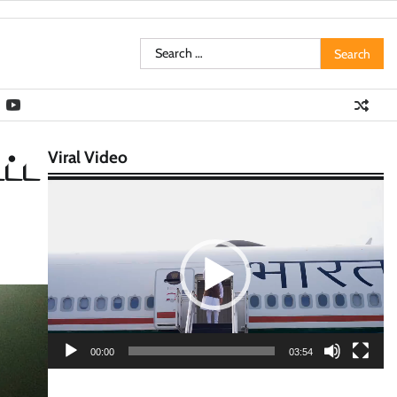
Search
for:
Viral Video
்ட்ட
Video
Player
00:00
03:54