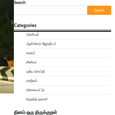
Search
Search
Categories
அரசியல்
ஆன்மிகம்-ஜோதிடம்
உலகம்
சினிமா
புதிய செய்தி
மாநிலம்
விளையாட்டு
ஹெல்த் நலமா!
தினம் ஒரு திருக்குறள்