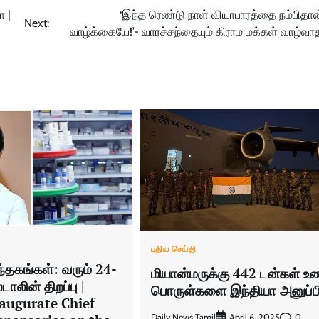
ா |
‘இந்த ரெண்டு நாள் வியாபாரத்தை நம்பிதான
Next:
வாழ்க்கையே!’- வாரச்சந்தையும் கிராம மக்கள் வாழ்வா
புதிய செய்தி
ந்தகங்கள்: வரும் 24-
மியான்மருக்கு 442 டன்கள் உண
்டாலின் திறப்பு |
பொருள்களை இந்தியா அனுப்ப
naugurate Chief
Daily News Tamil
0
April 6, 2025