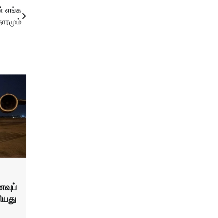
் எங்க
தாரமும்
வுப்
ியது