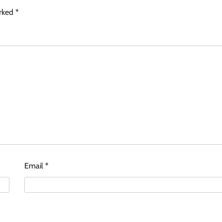
arked
*
Email
*