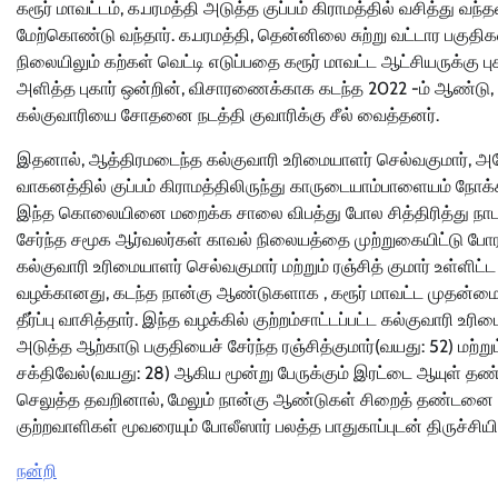
கரூர் மாவட்டம், க.பரமத்தி அடுத்த குப்பம் கிராமத்தில் வசித்து 
மேற்கொண்டு வந்தார். க.பரமத்தி, தென்னிலை சுற்று வட்டார பகுத
நிலையிலும் கற்கள் வெட்டி எடுப்பதை கரூர் மாவட்ட ஆட்சியருக்கு
அளித்த புகார் ஒன்றின், விசாரணைக்காக கடந்த 2022 -ம் ஆண்டு, 
கல்குவாரியை சோதனை நடத்தி குவாரிக்கு சீல் வைத்தனர்.
இதனால், ஆத்திரமடைந்த கல்குவாரி உரிமையாளர் செல்வகுமார், அத
வாகனத்தில் குப்பம் கிராமத்திலிருந்து காருடையாம்பாளையம் நோ
இந்த கொலையினை மறைக்க சாலை விபத்து போல சித்திரித்து நாடகம் 
சேர்ந்த சமூக ஆர்வலர்கள் காவல் நிலையத்தை முற்றுகையிட்டு போரா
கல்குவாரி உரிமையாளர் செல்வகுமார் மற்றும் ரஞ்சித் குமார் உள்ளிட்
வழக்கானது, கடந்த நான்கு ஆண்டுகளாக , கரூர் மாவட்ட முதன்மை ந
தீர்ப்பு வாசித்தார். இந்த வழக்கில் குற்றம்சாட்டப்பட்ட கல்குவாரி 
அடுத்த ஆற்காடு பகுதியைச் சேர்ந்த ரஞ்சித்குமார்(வயது: 52) மற்றும
சக்திவேல்(வயது: 28) ஆகிய மூன்று பேருக்கும் இரட்டை ஆயுள் தண
செலுத்த தவறினால், மேலும் நான்கு ஆண்டுகள் சிறைத் தண்டனை அனு
குற்றவாளிகள் மூவரையும் போலீஸார் பலத்த பாதுகாப்புடன் திருச்சி
நன்றி