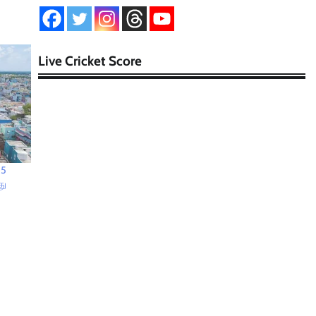
Live Cricket Score
15
து