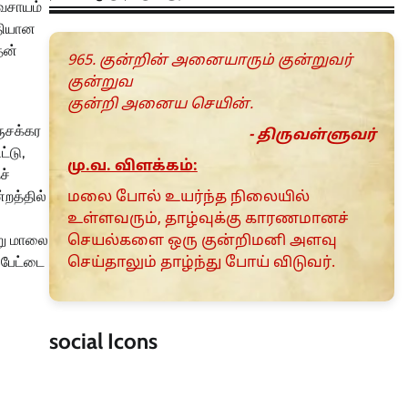
ிவசாயம்
வதியான
தன்
965. குன்றின் அனையாரும் குன்றுவர்
குன்றுவ
குன்றி அனைய செயின்.
ுசக்கர
- திருவள்ளுவர்
்டு,
மு.வ. விளக்கம்:
ச்
்றத்தில்
மலை போல் உயர்ந்த நிலையில்
உள்ளவரும், தாழ்வுக்கு காரணமானச்
்று மாலை
செயல்களை ஒரு குன்றிமனி அளவு
ப்பேட்டை
செய்தாலும் தாழ்ந்து போய் விடுவர்.
social Icons