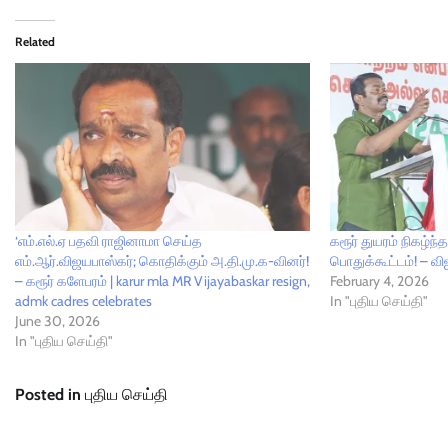
Related
‘எம்.எல்.ஏ பதவி ராஜினாமா செய்த
கரூர் துயரம் நிகழ்ந்
எம்.ஆர்.விஜயபாஸ்கர்; கொதிக்கும் அ.தி.மு.க-வினர்!
பொதுக்கூட்டம்! – வ
– கரூர் களேபரம் | karur mla MR Vijayabaskar resign,
February 4, 2026
admk cadres celebrates
In "புதிய செய்தி"
June 30, 2026
In "புதிய செய்தி"
Posted in
புதிய செய்தி