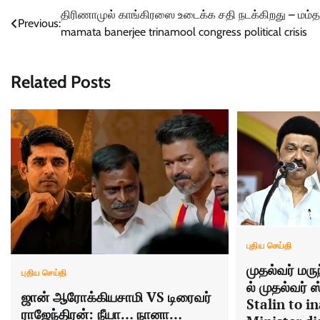
Post
திரிணாமுல் காங்கிரஸை உடைக்க சதி நடக்கிறது – மம்த
Previous:
mamata banerjee trinamool congress political crisis
navigation
Related Posts
புதிய செய்தி
முதல்வர் மரு
புதிய செய்தி
ல் முதல்வர் ஸ
ஜான் ஆரோக்கியசாமி VS டிரைவர்
Stalin to i
ராஜேந்திரன்: நீயா… நானா…