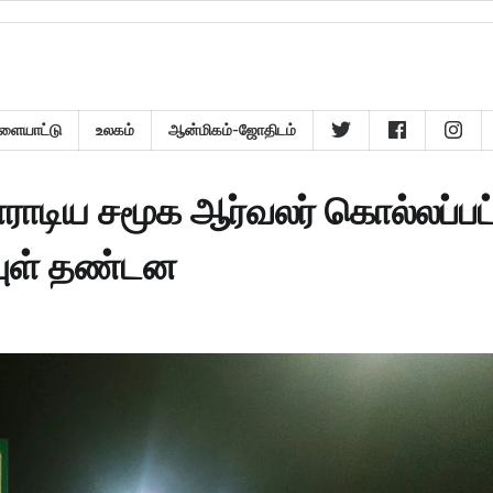
ளையாட்டு
உலகம்
ஆன்மிகம்-ஜோதிடம்
போராடிய சமூக ஆர்வலர் கொல்லப்பட
ஆயுள் தண்டன