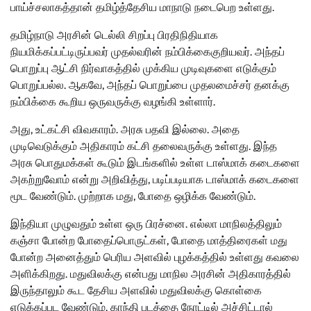
பாய்ச்சலாகத்தான் தமிழ்த்தேசிய மாநாடு நடைபெற உள்ளது.
தமிழ்நாடு அரசின் டெல்லி சிறப்பு பிரதிநிதியாக
நியமிக்கப்பட்டிருப்பவர் முதல்வரின் நம்பிக்கைகுறியவர். அந்தப்
பொறுப்பு ஆட்சி நிர்வாகத்தில் முக்கிய முடிவுகளை எடுக்கும்
பொறுப்பல்ல. ஆகவே, அந்தப் பொறுப்பை முதலமைச்சர் தனக்கு
நம்பிக்கை கூறிய ஒருவருக்கு வழங்கி உள்ளார்.
அது, உட்கட்சி விவகாரம். அரசு பதவி இல்லை. அதை
முடிவெடுக்கும் அதிகாரம் கட்சி தலைவருக்கு உள்ளது. இந்த
அரசு பொதுமக்கள் கூடும் இடங்களில் உள்ள டாஸ்மாக் கடைகளை
அகற்றுவோம் என்று அறிவித்து, படிப்படியாக டாஸ்மாக் கடைகளை
மூட வேண்டும். முற்றாக மது, போதை ஒழிக்க வேண்டும்.
இந்தியா முழுவதும் உள்ள ஒரு பிரச்னை. எல்லா மாநிலத்திலும்
கஞ்சா போன்ற போதைப்பொருட்கள், போதை மாத்திரைகள் மது
போன்ற அனைத்தும் பெரிய அளவில் புழக்கத்தில் உள்ளது கவலை
அளிக்கிறது. மதுவிலக்கு என்பது மாநில அரசின் அதிகாரத்தில்
இருந்தாலும் கூட தேசிய அளவில் மதுவிலக்கு கொள்கை
எடுக்கப்பட வேண்டும். காந்தி படத்தை நோட்டில் அச்சிட்டால்