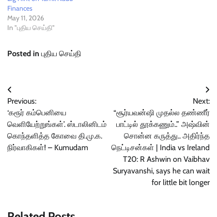
Finances
May 11, 2026
In "புதிய செய்தி"
Posted in
புதிய செய்தி
Post
Previous:
Next:
navigation
‘கரூர் கம்பெனியை
“சூர்யவன்ஷி முதல்ல தண்ணீர்
வெளியேற்றுங்கள்’. ஸ்டாலினிடம்
பாட்டில் தூக்கணும்..” அஷ்வின்
கொந்தளித்த கோவை தி.மு.க.
சொன்ன கருத்து.. அதிர்ந்த
நிர்வாகிகள்! – Kumudam
நெட்டிசன்கள் | India vs Ireland
T20: R Ashwin on Vaibhav
Suryavanshi, says he can wait
for little bit longer
Related Posts