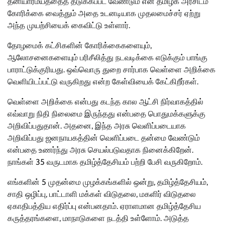
தனியார்மயத்தைத் தடுக்கப்பட வேண்டும் என தமிழக அரசிடம்
கோரிக்கை வைத்தும் அதை உடனடியாக முதலமைச்சர் ஏற்று
அந்த முயற்சியைக் கைவிட்டு உள்ளார்.
தோழமைக் கட்சிகளின் கோரிக்கைகளையும்,
ஆலோசனைகளையும் பரிசீலித்து நடவடிக்கை எடுக்கும் பாங்கு
பாராட்டுக்குரியது. ஒவ்வொரு துறை சார்பாக வெள்ளை அறிக்கை
வெளியிடப்பட்டு வருகிறது என்ற கேள்வியைக் கேட்கிறீர்கள்.
வெள்ளை அறிக்கை என்பது கடந்த கால ஆட்சி நிர்வாகத்தில்
எவ்வாறு நிதி நிலைமை இருந்தது என்பதை பொதுமக்களுக்கு
அறிவிப்பதுதான். அதனை, இந்த அரசு வெளிப்படையாக
அறிவிப்பது ஜனநாயகத்தின் வெளிப்படை தன்மை வேண்டும்
என்பதை உணர்ந்து அரசு செயல்படுவதாக நினைக்கிறேன்.
நாங்கள் 35 வருடமாக தமிழ்த்தேசியம் பற்றி பேசி வருகிறோம்.
எங்களின் 5 முதன்மை முழக்கங்களில் ஒன்று, தமிழ்த்தேசியம்,
சாதி ஒழிப்பு, பாட்டாளி மக்கள் விடுதலை, மகளிர் விடுதலை
ஏகாதிபத்திய எதிர்ப்பு என்பனதாம். ஏராளமான தமிழ்த்தேசிய
கருத்தரங்களை, மாநாடுகளை நடத்தி உள்ளோம். அடுத்த