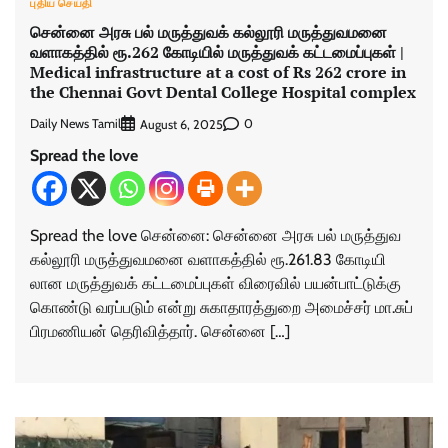
புதிய செய்தி
சென்னை அரசு பல் மருத்துவக் கல்லூரி மருத்துவமனை
வளாகத்தில் ரூ.262 கோடியில் மருத்துவக் கட்டமைப்புகள் |
Medical infrastructure at a cost of Rs 262 crore in
the Chennai Govt Dental College Hospital complex
Daily News Tamil
0
August 6, 2025
Spread the love
Spread the love சென்னை: சென்னை அரசு பல் மருத்​துவ
கல்​லூரி மருத்​து​வ​மனை வளாகத்​தில் ரூ.261.83 கோடியி​
லான மருத்​து​வக் கட்டமைப்புகள் விரை​வில் பயன்​பாட்​டுக்கு
கொண்​டு​ வரப்​படும் என்று சுகா​தா​ரத்​துறை அமைச்​சர் மா.சுப்​
பிரமணி​யன் தெரிவித்​தார். சென்னை […]